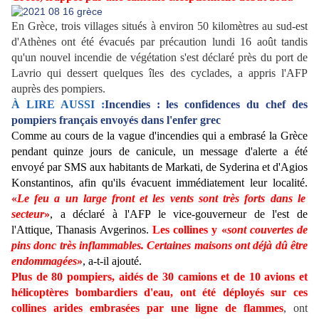
En Grèce, trois villages situés à environ 50 kilomètres au sud-est
d'Athènes ont été évacués par précaution lundi 16 août tandis
qu'un nouvel incendie de végétation s'est déclaré près du port de
Lavrio qui dessert quelques îles des cyclades, a appris l'AFP
auprès des pompiers.
À LIRE AUSSI :
Incendies : les confidences du chef des
pompiers français envoyés dans l'enfer grec
Comme au cours de la vague d'incendies qui a embrasé la Grèce
pendant quinze jours de canicule, un message d'alerte a été
envoyé par SMS aux habitants de Markati, de Syderina et d'Agios
Konstantinos, afin qu'ils évacuent immédiatement leur localité.
«
Le feu a un large front et les vents sont très forts dans le
secteur
»
, a déclaré à l'AFP le vice-gouverneur de l'est de
l'Attique, Thanasis Avgerinos.
Les collines y «
sont couvertes de
pins donc très inflammables. Certaines maisons ont déjà dû être
endommagées
»
, a-t-il ajouté.
Plus de 80 pompiers, aidés de 30 camions et de 10 avions et
hélicoptères bombardiers d'eau, ont été déployés sur ces
collines arides embrasées par une ligne de flammes
, ont