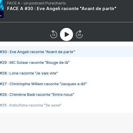
FACE A - un podcast Purecharts
FACE A #30 : Eve Angeli raconte "Avant de partir"
#30 : Eve Angeli raconte "Avant de partir"
#29 : MC Solaar raconte "Bouge de là"
28 : Lorie raconte "Je vais vite"
#27 : Christophe Willem raconte "Jacques a dit"
#26 : Chimène Badi raconte "Entre nous"
#25 : Indochine raconte "3e sexe"
#24 : Zaho raconte "C'est chelou"
#23 : Patrick Bruel raconte "Au café des délices"