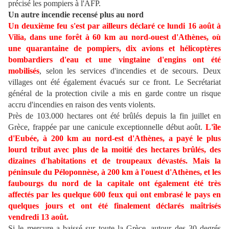
précisé les pompiers à l'AFP.
Un autre incendie recensé plus au nord
Un deuxième feu s'est par ailleurs déclaré ce lundi 16 août à
Vilia, dans une forêt à 60 km au nord-ouest d'Athènes, où
une quarantaine de pompiers, dix avions et hélicoptères
bombardiers d'eau et une vingtaine d'engins ont été
mobilisés
, selon les services d'incendies et de secours. Deux
villages ont été également évacués sur ce front. Le Secrétariat
général de la protection civile a mis en garde contre un risque
accru d'incendies en raison des vents violents.
Près de 103.000 hectares ont été brûlés depuis la fin juillet en
Grèce, frappée par une canicule exceptionnelle début août.
L'île
d'Eubée, à 200 km au nord-est d'Athènes, a payé le plus
lourd tribut avec plus de la moitié des hectares brûlés, des
dizaines d'habitations et de troupeaux dévastés. Mais la
péninsule du Péloponnèse, à 200 km à l'ouest
d'Athènes, et les
faubourgs du nord de la capitale ont également été très
affectés par les quelque 600 feux qui ont embrasé le pays en
quelques jours et ont été finalement déclarés maîtrisés
vendredi 13 août.
Si le mercure a baissé sur toute la Grèce, autour des 30 degrés