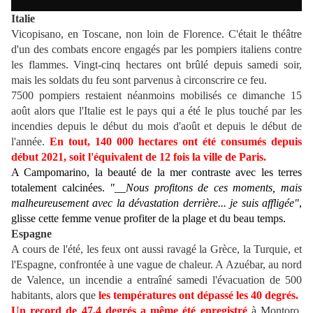
Italie
Vicopisano, en Toscane, non loin de Florence. C'était le théâtre
d'un des combats encore engagés par les pompiers italiens contre
les flammes. Vingt-cinq hectares ont brûlé depuis samedi soir,
mais les soldats du feu sont parvenus à circonscrire ce feu.
7500 pompiers restaient néanmoins mobilisés ce dimanche 15
août alors que l'Italie est le pays qui a été le plus touché par les
incendies depuis le début du mois d'août et depuis le début de
l'année.
En tout, 140 000 hectares ont été consumés depuis
début 2021, soit l'équivalent de 12 fois la ville de Paris.
A Campomarino, la beauté de la mer contraste avec les terres
totalement calcinées.
"__Nous profitons de ces moments, mais
malheureusement avec la dévastation derrière... je suis affligée"
,
glisse cette femme venue profiter de la plage et du beau temps.
Espagne
A cours de l'été, les feux ont aussi ravagé la Grèce, la Turquie, et
l'Espagne, confrontée à une vague de chaleur. A Azuébar, au nord
de Valence, un incendie a entraîné samedi l'évacuation de 500
habitants, alors que
les températures ont dépassé les 40 degrés.
Un record de 47,4 degrés a même été enregistré
à Montoro,