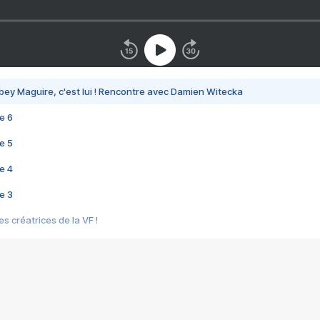
bey Maguire, c'est lui ! Rencontre avec Damien Witecka
e 6
e 5
e 4
e 3
s créatrices de la VF !
e 2
e 1
e Mektoub My Love arrive enfin ! Rencontre avec Shaïn Boumedine et Sal