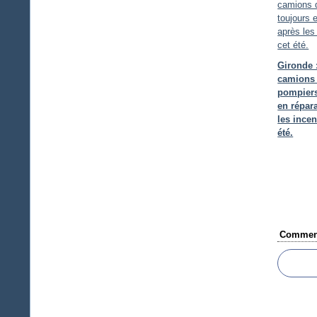
Gironde 
camions
pompiers
en répar
les incen
été.
Comment