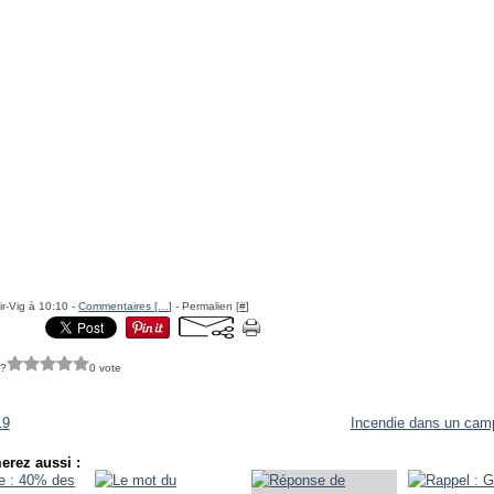
ir-Vig à 10:10 -
Commentaires [
…
]
- Permalien [
#
]
 ?
0 vote
19
Incendie dans un ca
erez aussi :