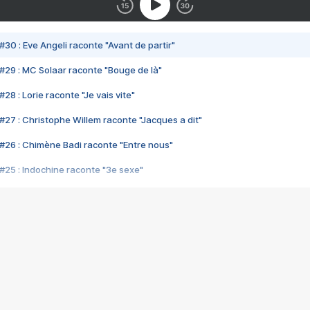
#30 : Eve Angeli raconte "Avant de partir"
#29 : MC Solaar raconte "Bouge de là"
28 : Lorie raconte "Je vais vite"
#27 : Christophe Willem raconte "Jacques a dit"
#26 : Chimène Badi raconte "Entre nous"
#25 : Indochine raconte "3e sexe"
#24 : Zaho raconte "C'est chelou"
#23 : Patrick Bruel raconte "Au café des délices"
#22 : Kyo raconte "Le chemin"
#21 : Nolwenn Leroy raconte "Cassé"
#20 : Patrick Hernandez raconte "Born to be alive"