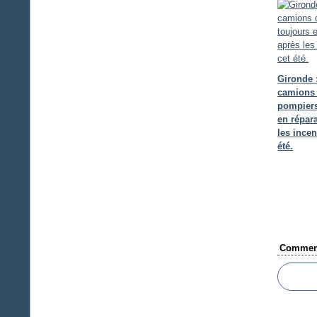
Gironde 
camions
pompiers
en répar
les incen
été.
Comment