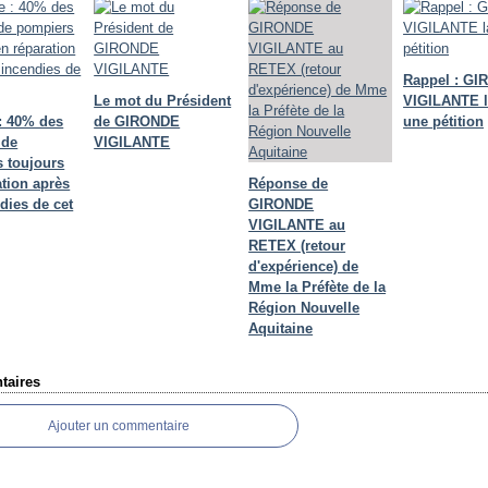
Rappel : G
Le mot du Président
VIGILANTE 
: 40% des
de GIRONDE
une pétition
 de
VIGILANTE
 toujours
ation après
Réponse de
dies de cet
GIRONDE
VIGILANTE au
RETEX (retour
d'expérience) de
Mme la Préfète de la
Région Nouvelle
Aquitaine
aires
Ajouter un commentaire