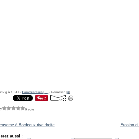
ir-Vig à 10:41 -
Commentaires [
…
]
- Permalien [
#
]
 ?
0 vote
caserne à Bordeaux rive droite
Erosion du 
erez aussi :