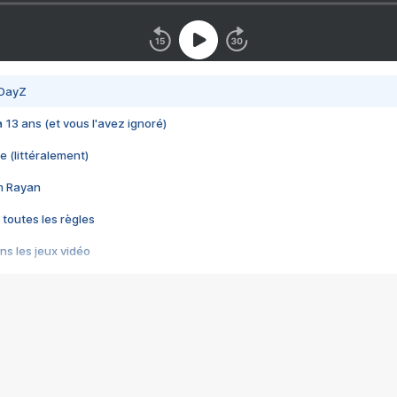
 DayZ
 a 13 ans (et vous l'avez ignoré)
e (littéralement)
im Rayan
 toutes les règles
s les jeux vidéo
us choquant de Rockstar ? - Le scandale BULLY
e plus moche de Steam
du RÊVE tourne au CAUCHEMAR
pendant 8 heures