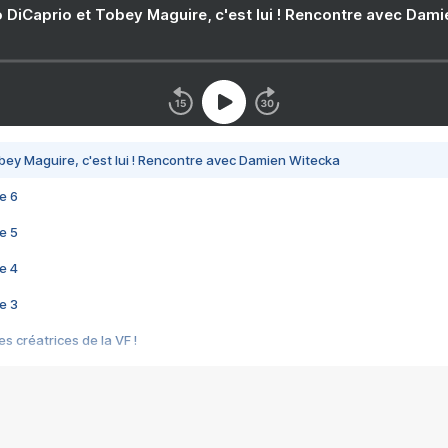
 DiCaprio et Tobey Maguire, c'est lui ! Rencontre avec Dam
bey Maguire, c'est lui ! Rencontre avec Damien Witecka
e 6
e 5
e 4
e 3
s créatrices de la VF !
e 2
e 1