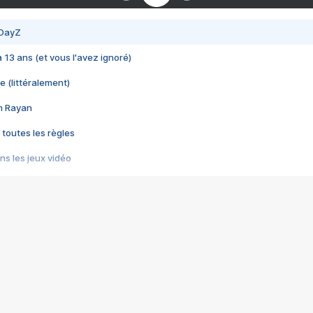
 DayZ
 a 13 ans (et vous l'avez ignoré)
e (littéralement)
im Rayan
 toutes les règles
s les jeux vidéo
us choquant de Rockstar ? - Le scandale BULLY
e plus moche de Steam
du RÊVE tourne au CAUCHEMAR
pendant 8 heures
it… à tort
umiliés par un jeu vidéo