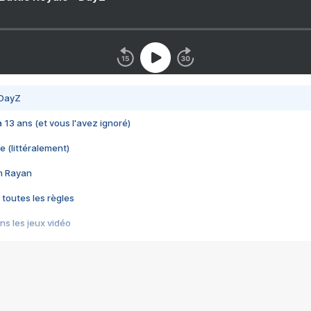
 DayZ
 a 13 ans (et vous l'avez ignoré)
e (littéralement)
im Rayan
 toutes les règles
s les jeux vidéo
us choquant de Rockstar ? - Le scandale BULLY
e plus moche de Steam
du RÊVE tourne au CAUCHEMAR