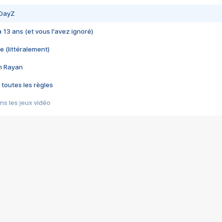
 DayZ
 a 13 ans (et vous l'avez ignoré)
e (littéralement)
im Rayan
 toutes les règles
s les jeux vidéo
us choquant de Rockstar ? - Le scandale BULLY
e plus moche de Steam
du RÊVE tourne au CAUCHEMAR
pendant 8 heures
it… à tort
umiliés par un jeu vidéo