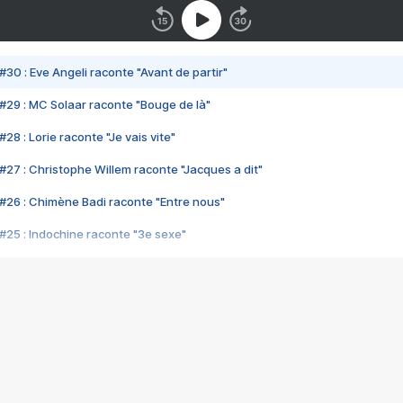
#30 : Eve Angeli raconte "Avant de partir"
#29 : MC Solaar raconte "Bouge de là"
28 : Lorie raconte "Je vais vite"
#27 : Christophe Willem raconte "Jacques a dit"
#26 : Chimène Badi raconte "Entre nous"
#25 : Indochine raconte "3e sexe"
#24 : Zaho raconte "C'est chelou"
#23 : Patrick Bruel raconte "Au café des délices"
#22 : Kyo raconte "Le chemin"
#21 : Nolwenn Leroy raconte "Cassé"
#20 : Patrick Hernandez raconte "Born to be alive"