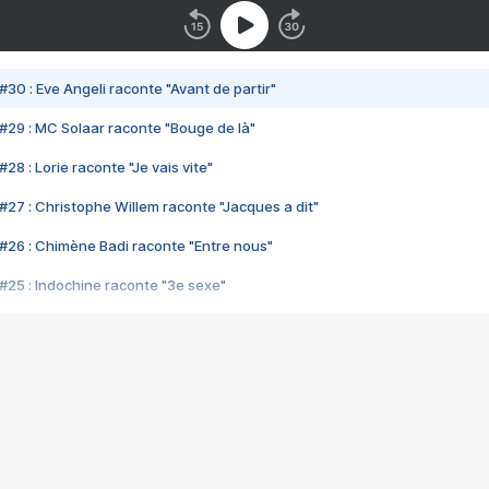
#30 : Eve Angeli raconte "Avant de partir"
#29 : MC Solaar raconte "Bouge de là"
28 : Lorie raconte "Je vais vite"
#27 : Christophe Willem raconte "Jacques a dit"
#26 : Chimène Badi raconte "Entre nous"
#25 : Indochine raconte "3e sexe"
#24 : Zaho raconte "C'est chelou"
#23 : Patrick Bruel raconte "Au café des délices"
#22 : Kyo raconte "Le chemin"
#21 : Nolwenn Leroy raconte "Cassé"
#20 : Patrick Hernandez raconte "Born to be alive"