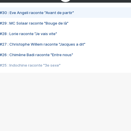
#30 : Eve Angeli raconte "Avant de partir"
#29 : MC Solaar raconte "Bouge de là"
28 : Lorie raconte "Je vais vite"
#27 : Christophe Willem raconte "Jacques a dit"
#26 : Chimène Badi raconte "Entre nous"
#25 : Indochine raconte "3e sexe"
#24 : Zaho raconte "C'est chelou"
#23 : Patrick Bruel raconte "Au café des délices"
#22 : Kyo raconte "Le chemin"
#21 : Nolwenn Leroy raconte "Cassé"
#20 : Patrick Hernandez raconte "Born to be alive"
#19 : Lorie raconte "Près de moi"