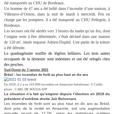
été transportée au CHU de Bordeaux.
Un homme de 47 ans a été brûlé dans l’incendie d’une maison, à
Villenave-d’Ornon, dans la nuit de mardi à mercredi. Pris en
charge par les pompiers, il a été transporté au CHU Pellegrin, à
Bordeaux.
Les secours ont été alertés vers 3 heures du matin qu’un feu, dont
l’origine reste à être déterminée, s’était déclaré dans une maison
de 120 m², située impasse Adrien-Duphil. Une partie de la toiture
a été détruite.
Le quadragénaire souffre de légères brûlures. Les trois autres
occupants de la demeure sont indemnes et ont été relogés chez
des proches.
Sud-Ouest du 3 janvier 2021
Brésil : les incendies de forêt au plus haut en dix ans
En 2020, il y a eu 103 000 incendies en Amazonie brésilienne. © Crédit
photo : CARL DE SOUZA/AFP
La situation n’a fait qu’empirer depuis l’élection en 2019 du
président d’extrême droite Jair Bolsonaro
Les incendies de forêt sont au plus haut en dix ans au Brésil,
dont près de la moitié en Amazonie, soit une augmentation
annuelle record de 12,7%, selon les statistiques publiées