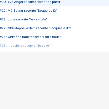
#30 : Eve Angeli raconte "Avant de partir"
#29 : MC Solaar raconte "Bouge de là"
28 : Lorie raconte "Je vais vite"
#27 : Christophe Willem raconte "Jacques a dit"
#26 : Chimène Badi raconte "Entre nous"
#25 : Indochine raconte "3e sexe"
#24 : Zaho raconte "C'est chelou"
#23 : Patrick Bruel raconte "Au café des délices"
#22 : Kyo raconte "Le chemin"
#21 : Nolwenn Leroy raconte "Cassé"
#20 : Patrick Hernandez raconte "Born to be alive"
#19 : Lorie raconte "Près de moi"
#18 : Michael Jones raconte "A nos actes manqués" (avec Jean-Jacque