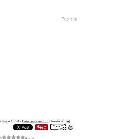
Publicité
ir-Vig à 16:24 -
Commentaires [
…
]
- Permalien [
#
]
 ?
0 vote