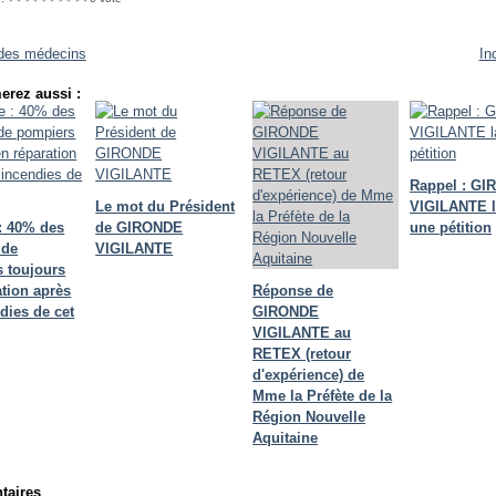
des médecins
In
erez aussi :
Rappel : G
Le mot du Président
VIGILANTE 
: 40% des
de GIRONDE
une pétition
 de
VIGILANTE
 toujours
ation après
Réponse de
dies de cet
GIRONDE
VIGILANTE au
RETEX (retour
d'expérience) de
Mme la Préfète de la
Région Nouvelle
Aquitaine
aires