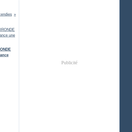
cendies
IRONDE
lance
Publicité