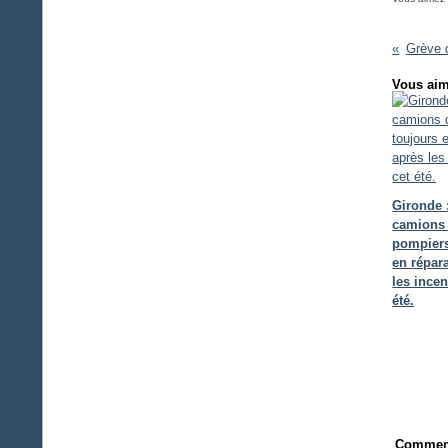
Grève 
Vous aim
Gironde 
camions
pompiers
en répar
les incen
été.
Comment