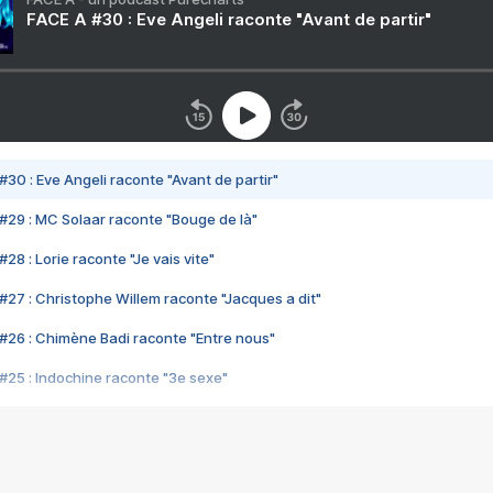
FACE A #30 : Eve Angeli raconte "Avant de partir"
#30 : Eve Angeli raconte "Avant de partir"
#29 : MC Solaar raconte "Bouge de là"
28 : Lorie raconte "Je vais vite"
#27 : Christophe Willem raconte "Jacques a dit"
#26 : Chimène Badi raconte "Entre nous"
#25 : Indochine raconte "3e sexe"
#24 : Zaho raconte "C'est chelou"
#23 : Patrick Bruel raconte "Au café des délices"