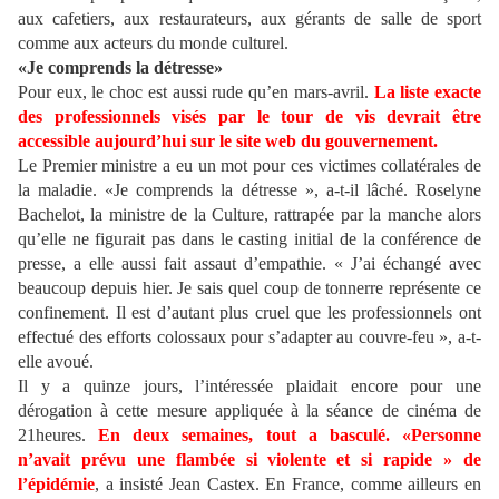
aux cafetiers, aux restaurateurs, aux gérants de salle de sport
comme aux acteurs du monde culturel.
«Je comprends la détresse»
Pour eux, le choc est aussi rude qu’en mars-avril.
La liste exacte
des professionnels visés par le tour de vis devrait être
accessible aujourd’hui sur le site web du gouvernement.
Le Premier ministre a eu un mot pour ces victimes collatérales de
la maladie. «Je comprends la détresse », a-t-il lâché. Roselyne
Bachelot, la ministre de la Culture, rattrapée par la manche alors
qu’elle ne figurait pas dans le casting initial de la conférence de
presse, a elle aussi fait assaut d’empathie. « J’ai échangé avec
beaucoup depuis hier. Je sais quel coup de tonnerre représente ce
confinement. Il est d’autant plus cruel que les professionnels ont
effectué des efforts colossaux pour s’adapter au couvre-feu », a-t-
elle avoué.
Il y a quinze jours, l’intéressée plaidait encore pour une
dérogation à cette mesure appliquée à la séance de cinéma de
21heures.
En deux semaines, tout a basculé. «Personne
n’avait prévu une flambée si violente et si rapide » de
l’épidémie
, a insisté Jean Castex. En France, comme ailleurs en