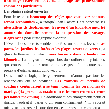
d’outillage resteraient ouverts, à l’usage des professionnels
comme des particuliers.
Les plages restent ouvertes
Pour le reste, «
beaucoup des règles que vous avez connues
seront reconduites
», a indiqué Jean Castex. Ceci concerne les
attestations de déplacement, le rayon d’un kilomètre autorisé
autour du domicile comme la suppression des voyages
d’agrément
(voir l’infographie ci-contre).
L’éventail des interdits semble, toutefois, un peu plus léger. «
Les
parcs, les jardins, les forêts et les plages restent ouverts
», a
glissé le Premier ministre –
mais toujours dans la limite d’un
kilomètre.
La religion en vogue lors du confinement printanier,
qui consistait à punir tout le monde jusqu’à l’absurde sous
prétexte d’égalité, aurait donc vécu…
Dans la même logique, le gouvernement n’annule pas tous les
rendez-vous qui se profilent.
Les examens du permis de
conduire continueront à se tenir. Comme les cérémonies de
mariage (six personnes maximum) et les enterrements (trente
personnes maximum)
. En additionnant ces changements petits et
grands, faudrait-il parler d’un semi-confinement ? Il vaudrait
mieux ne pas poser la question en ces termes aux commerçants,