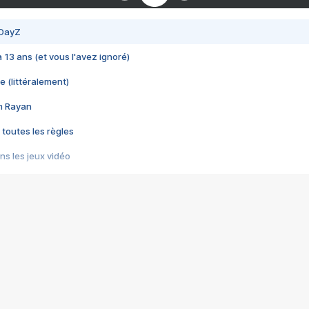
 DayZ
 a 13 ans (et vous l'avez ignoré)
e (littéralement)
im Rayan
 toutes les règles
s les jeux vidéo
us choquant de Rockstar ? - Le scandale BULLY
e plus moche de Steam
du RÊVE tourne au CAUCHEMAR
pendant 8 heures
it… à tort
umiliés par un jeu vidéo