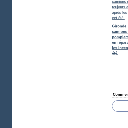
Gironde 
camions
pompiers
en répar
les incen
été.
Comment