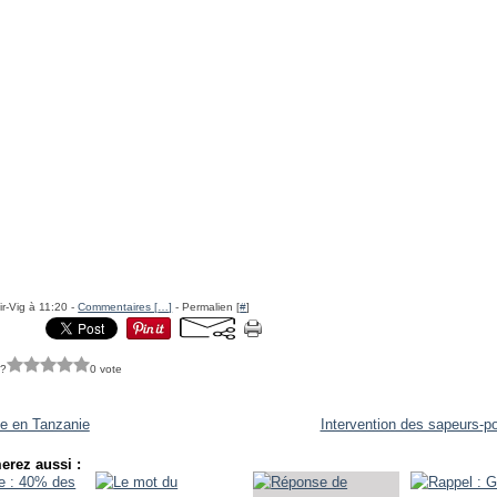
ir-Vig à 11:20 -
Commentaires [
…
]
- Permalien [
#
]
 ?
0 vote
ie en Tanzanie
Intervention des sapeurs-p
erez aussi :