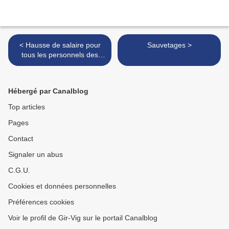
< Hausse de salaire pour
Sauvetages >
tous les personnels des
hôpitaux publics hors
médecins
Hébergé par Canalblog
Top articles
Pages
Contact
Signaler un abus
C.G.U.
Cookies et données personnelles
Préférences cookies
Voir le profil de Gir-Vig sur le portail Canalblog