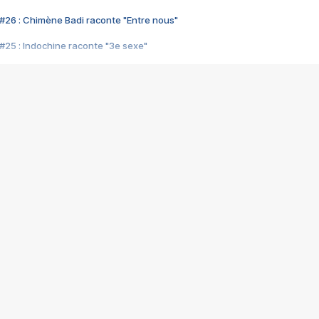
#26 : Chimène Badi raconte "Entre nous"
#25 : Indochine raconte "3e sexe"
#24 : Zaho raconte "C'est chelou"
#23 : Patrick Bruel raconte "Au café des délices"
#22 : Kyo raconte "Le chemin"
#21 : Nolwenn Leroy raconte "Cassé"
#20 : Patrick Hernandez raconte "Born to be alive"
#19 : Lorie raconte "Près de moi"
#18 : Michael Jones raconte "A nos actes manqués" (avec Jean-Jacque
#17 : Khaled raconte "Aïcha"
#16 : Corneille raconte "Parce qu'on vient de loin"
#15 : Indochine raconte "L'aventurier"