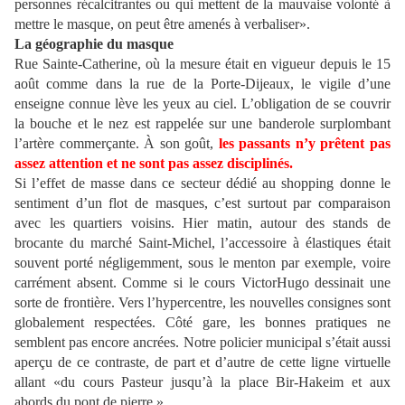
personnes récalcitrantes ou qui mettent de la mauvaise volonté à
mettre le masque, on peut être amenés à verbaliser».
La géographie du masque
Rue Sainte-Catherine, où la mesure était en vigueur depuis le 15
août comme dans la rue de la Porte-Dijeaux, le vigile d’une
enseigne connue lève les yeux au ciel. L’obligation de se couvrir
la bouche et le nez est rappelée sur une banderole surplombant
l’artère commerçante. À son goût,
les passants n’y prêtent pas
assez attention et ne sont pas assez disciplinés.
Si l’effet de masse dans ce secteur dédié au shopping donne le
sentiment d’un flot de masques, c’est surtout par comparaison
avec les quartiers voisins. Hier matin, autour des stands de
brocante du marché Saint-Michel, l’accessoire à élastiques était
souvent porté négligemment, sous le menton par exemple, voire
carrément absent. Comme si le cours VictorHugo dessinait une
sorte de frontière. Vers l’hypercentre, les nouvelles consignes sont
globalement respectées. Côté gare, les bonnes pratiques ne
semblent pas encore ancrées. Notre policier municipal s’était aussi
aperçu de ce contraste, de part et d’autre de cette ligne virtuelle
allant «du cours Pasteur jusqu’à la place Bir-Hakeim et aux
abords du pont de pierre ».