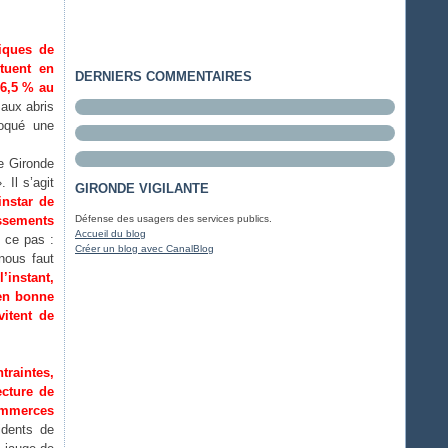
iques de
tuent en
DERNIERS COMMENTAIRES
 6,5 % au
aux abris
voqué une
de Gironde
 Il s’agit
GIRONDE VIGILANTE
instar de
issements
Défense des usagers des services publics.
Accueil du blog
e ce pas :
Créer un blog avec CanalBlog
 nous faut
l’instant,
 en bonne
itent de
raintes,
ecture de
commerces
idents de