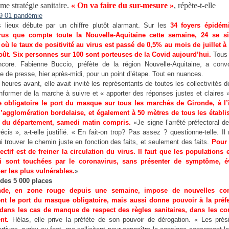
me stratégie sanitaire.
« On va faire du sur-mesure »
, répète-t-elle
s lieux débute par un chiffre plutôt alarmant. Sur les
34 foyers épidém
rus que compte toute la Nouvelle-Aquitaine cette semaine, 24 se si
où le taux de positivité au virus est passé de 0,5% au mois de juillet à
oût. Six personnes sur 100 sont porteuses de la Covid aujourd’hui.
Tous 
core. Fabienne Buccio, préfète de la région Nouvelle-Aquitaine, a con
e de presse, hier après-midi, pour un point d’étape. Tout en nuances.
heures avant, elle avait invité les représentants de toutes les collectivités 
informer de la marche à suivre et « apporter des réponses justes et claires ».
e obligatoire le port du masque sur tous les marchés de Gironde, à l’
l’agglomération bordelaise, et également à 50 mètres de tous les établ
s du département, samedi matin compris.
«Je signe l’arrêté préfectoral d
récis », a-t-elle justifié. « En fait-on trop? Pas assez ? questionne-telle. Il
ui trouver le chemin juste en fonction des faits, et seulement des faits.
Pour 
ectif est de freiner la circulation du virus. Il faut que les populations
i sont touchées par le coronavirus, sans présenter de symptôme, év
er les plus vulnérables.
»
 des 5 000 places
nde, en zone rouge depuis une semaine, impose de nouvelles cont
t le port du masque obligatoire, mais aussi donne pouvoir à la préf
r dans les cas de manque de respect des règles sanitaires, dans les 
nt.
Hélas, elle prive la préfète de son pouvoir de dérogation. « Les prés