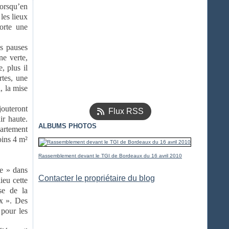
lorsqu’en
les lieux
orte une
s pauses
ne verte,
, plus il
rtes, une
, la mise
jouteront
Flux RSS
ir haute.
ALBUMS PHOTOS
partement
oins 4 m²
Rassemblement devant le TGI de Bordeaux du 16 avril 2010
le » dans
Contacter le propriétaire du blog
ieu cette
se de la
ux ». Des
 pour les