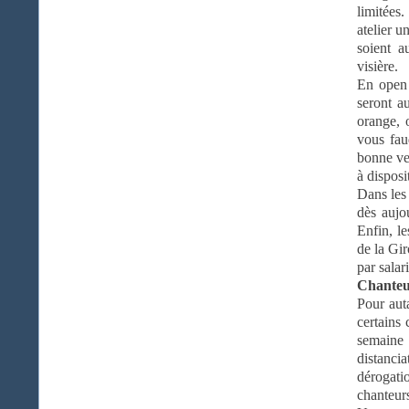
limitées
atelier u
soient a
visière.
En open 
seront a
orange, 
vous fau
bonne ven
à disposi
Dans les
dès aujo
Enfin, le
de la Gir
par salari
Chanteu
Pour aut
certains 
semaine 
distanci
dérogati
chanteur