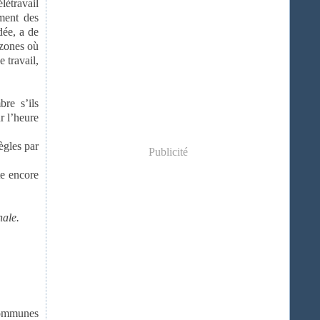
létravail
ment des
dée, a de
 zones où
 travail,
bre s’ils
r l’heure
ègles par
Publicité
te encore
nale.
 communes