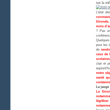
sur la mê
L’état de
coronavi
Gironde, 
mois d’a
? Pas en
conférenc
Quelques 
pour les 
de
rendr
ceux de 
scolaire
clair et p
aujourd’h
notre obj
santé qu
contamin
La jauge
La Giro
notammen
légifére
notamme