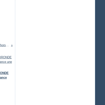
Hausse de salaire pour tous les personnels des hôpitaux publics hors médecins
IRONDE
lance