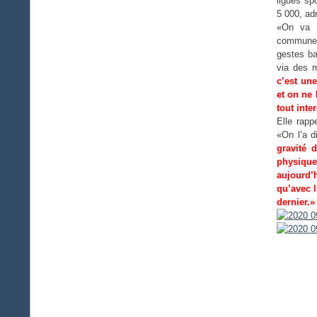
ligues sp
5 000, ad
«On va f
communes 
gestes ba
via des m
c’est une
et on ne 
tout inte
Elle rapp
«On l’a d
gravité 
physique
aujourd’
qu’avec 
dernier.»