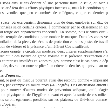
. Citons ainsi le cas évident où une personne travaille seule, ou bien 
n salarié fera des « efforts physiques intenses », mais à la condition que 
ussi ventilés que peu encombrés de collègues, et que ce dernier p
space, où exerceraient désormais plus de deux employés sur dix, de
utorisées selon certains critères, à commencer par le classement en zo
ou rouge des départements concernés. En somme, plus le virus circule
dra remplir de conditions pour tomber le masque. Dans les zones ve
tilation de la pièce, des écrans de protection entre les postes de travail
tion de visières et la présence d’un référent Covid suffiront.
 zones orange, à circulation modérée, deux critères supplémentaires s’a
urd’hui : des locaux de grand volume et la présence d’extraction d’a
s entreprises installées en zones rouges, comme c’est le cas dans le dé
onde, devront en outre se plier à un critère de densité, qui prévoit au m
é.
rs d’opéras…
ant, le port du masque pourrait aussi être reconnu comme « impossib
cas, par exemple en milieu froid (-18 degrés). Des discussions auront l
pour trouver d’autres modes de prévention adéquats, qu’il s’agis
ation physique ou de l’hygiène « avant et après la sortie de ces milie
ons seront également possibles sur les plateaux de télévision comme
s d’opéras.