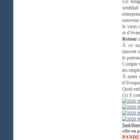
Un temps
semblait
entrepri
nouveau p
le virus 
et d’évi
Retour a
À ce suj
lancent o
le patron
Compte te
les emplo
À noter d
d’évoquer
Quid enfi
(1)
Y com
Sud-Oues
«On ne po
PAND