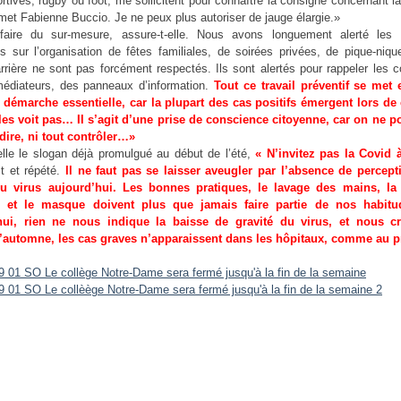
ortives, rugby ou foot, me sollicitent pour connaître la consigne concernant l
met Fabienne Buccio. Je ne peux plus autoriser de jauge élargie.»
aire du sur-mesure, assure-t-elle. Nous avons longuement alerté les
sur l’organisation de fêtes familiales, de soirées privées, de pique-niqu
rrière ne sont pas forcément respectés. Ils sont alertés pour rappeler les 
édiateurs, des panneaux d’information.
Tout ce travail préventif se met 
 démarche essentielle, car la plupart des cas positifs émergent lors de 
les voit pas…
Il s’agit d’une prise de conscience citoyenne, car on ne p
rdire, ni tout contrôler…»
elle le slogan déjà promulgué au début de l’été,
« N’invitez pas la Covid à
it et répété.
Il ne faut pas se laisser aveugler par l’absence de percept
du virus aujourd’hui. Les bonnes pratiques, le lavage des mains, la
 et le masque doivent plus que jamais faire partie de nos habitu
hui, rien ne nous indique la baisse de gravité du virus, et nous c
l’automne, les cas graves n’apparaissent dans les hôpitaux, comme au 