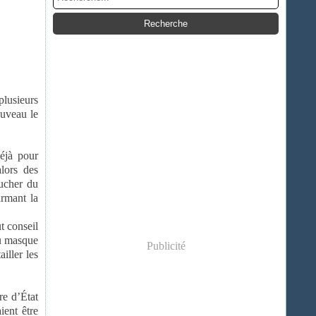
lusieurs
ouveau le
déjà pour
alors des
oucher du
irmant la
t conseil
du masque
Publicité
iller les
re d’État
ient être