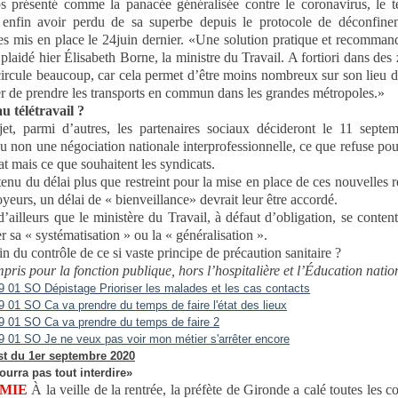
 présenté comme la panacée généralisée contre le coronavirus, le té
 enfin avoir perdu de sa superbe depuis le protocole de déconfine
ses mis en place le 24juin dernier. «Une solution pratique et recomman
laidé hier Élisabeth Borne, la ministre du Travail. A fortiori dans des
circule beaucoup, car cela permet d’être moins nombreux sur son lieu de
ter de prendre les transports en commun dans les grandes métropoles.»
u télétravail ?
et, parmi d’autres, les partenaires sociaux décideront le 11 septem
u non une négociation nationale interprofessionnelle, ce que refuse pou
at mais ce que souhaitent les syndicats.
nu du délai plus que restreint pour la mise en place de ces nouvelles r
yeurs, un délai de « bienveillance» devrait leur être accordé.
’ailleurs que le ministère du Travail, à défaut d’obligation, se conten
 sa « systématisation » ou la « généralisation ».
n du contrôle de ce si vaste principe de précaution sanitaire ?
pris pour la fonction publique, hors l’hospitalière et l’Éducation natio
t du 1er septembre 2020
urra pas tout interdire»
ÉMIE
À la veille de la rentrée, la préfète de Gironde a calé toutes les