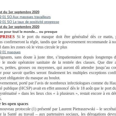
t du 1er septembre 2020
t du 1er septembre 2020
e pour tout le monde… ou presque
PRISES
Si le port du masque doit être généralisé dès ce matin, p
ns confirmeront la règle, tandis que le gouvernement recommande à n
il dans les zones où le virus circule le plus
ignants, sans doute à juste titre, s’impatientaient depuis longtemps 
e le mode opératoire sanitaire de la rentrée des classes. Que dire 
ses, petites, grosses ou moyennes, qui auront dû attendre jusqu’au c
ier pour savoir quelles seront finalement les multiples exceptions conf
port obligatoire du masque au boulot.
uvernement, porté par l’avis de nombreux infectiologues comme du Hau
nté publique (HCSP) avait en effet annoncé dès le 18 août que le port 
systématisé » dans les lieux clos « à plusieurs », restait encore à en déta
s.
 les open spaces
 nouveau protocole (1) présenté par Laurent Pietraszewski – le secrétai
e la Santé au travail – aux partenaires sociaux, les dérogations devra