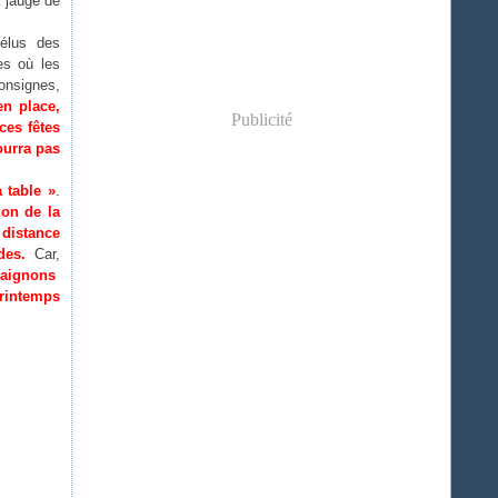
a jauge de
 élus des
es où les
consignes,
en place,
Publicité
ces fêtes
ourra pas
 table »
.
ion de la
 distance
des.
Car,
raignons
printemps