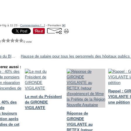
r-Vig à 11:23 -
Commentaires [
…
]
- Permalien [
#
]
?
0 vote
Centrale du Blayais
erez aussi :
Rappel : G
Le mot du Président
VIGILANTE 
: 40% des
de GIRONDE
une pétition
 de
VIGILANTE
 toujours
Réponse de
tion après
GIRONDE
dies de cet
VIGILANTE au
RETEX (retour