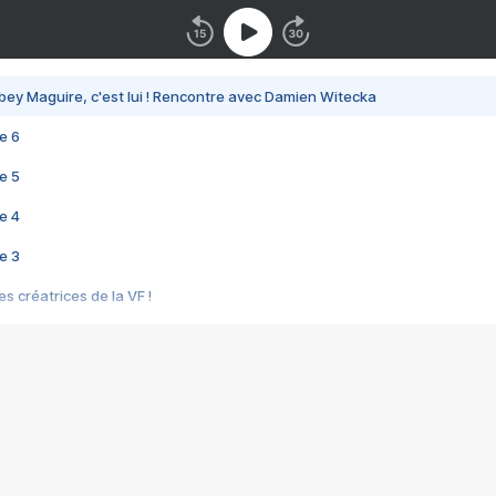
bey Maguire, c'est lui ! Rencontre avec Damien Witecka
e 6
e 5
e 4
e 3
s créatrices de la VF !
e 2
e 1
e Mektoub My Love arrive enfin ! Rencontre avec Shaïn Boumedine et Sal
i : après Toni en famille
elle réalise le bouleversant Dites lui que je l'aime