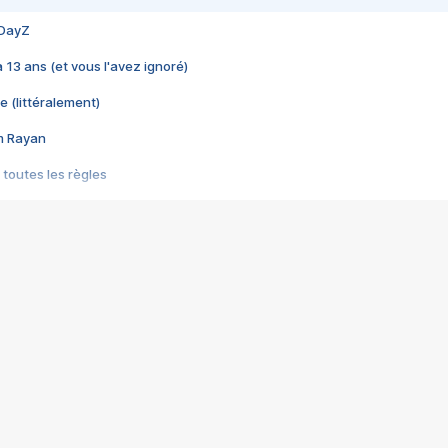
 DayZ
 a 13 ans (et vous l'avez ignoré)
e (littéralement)
im Rayan
 toutes les règles
s les jeux vidéo
us choquant de Rockstar ? - Le scandale BULLY
e plus moche de Steam
du RÊVE tourne au CAUCHEMAR
pendant 8 heures
it… à tort
umiliés par un jeu vidéo