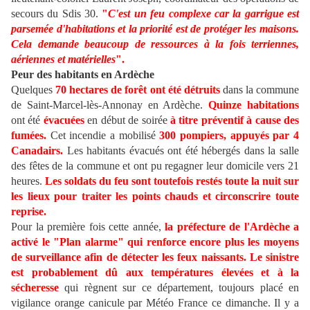
secours du Sdis 30.
"
C'est un feu complexe car la garrigue est
parsemée d'habitations et la priorité est de protéger les maisons.
Cela demande beaucoup de ressources à la fois terriennes,
aériennes et matérielles
".
Peur des habitants en Ardèche
Quelques
70 hectares de forêt ont été détruits
dans la commune
de Saint-Marcel-lès-Annonay en Ardèche.
Quinze habitations
ont été
évacuées
en début de soirée
à titre préventif à cause des
fumées.
Cet incendie a mobilisé
300 pompiers, appuyés par 4
Canadairs.
Les habitants évacués ont été hébergés dans la salle
des fêtes de la commune et ont pu regagner leur domicile vers 21
heures.
Les soldats du feu sont toutefois restés toute la nuit sur
les lieux pour traiter les points chauds et circonscrire toute
reprise.
Pour la première fois cette année,
la préfecture de l'Ardèche a
activé le "Plan alarme" qui renforce encore plus les moyens
de surveillance afin de détecter les feux naissants.
Le sinistre
est probablement dû aux températures élevées et à la
sécheresse
qui règnent sur ce département, toujours placé en
vigilance orange canicule par Météo France ce dimanche. Il y a