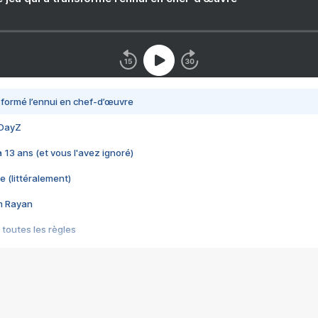
nsformé l’ennui en chef-d’œuvre
 DayZ
 a 13 ans (et vous l'avez ignoré)
e (littéralement)
im Rayan
 toutes les règles
s les jeux vidéo
us choquant de Rockstar ? - Le scandale BULLY
e plus moche de Steam