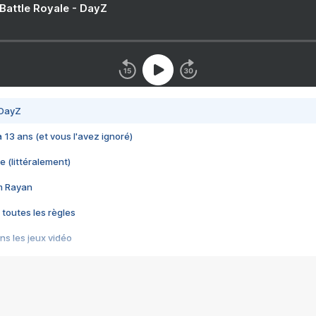
 Battle Royale - DayZ
 DayZ
 a 13 ans (et vous l'avez ignoré)
e (littéralement)
im Rayan
 toutes les règles
s les jeux vidéo
us choquant de Rockstar ? - Le scandale BULLY
e plus moche de Steam
du RÊVE tourne au CAUCHEMAR