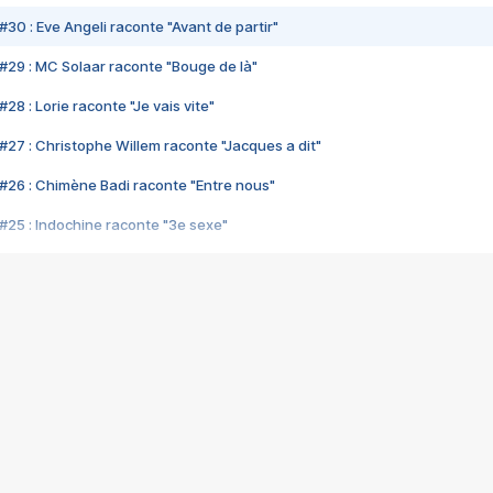
#30 : Eve Angeli raconte "Avant de partir"
#29 : MC Solaar raconte "Bouge de là"
28 : Lorie raconte "Je vais vite"
#27 : Christophe Willem raconte "Jacques a dit"
#26 : Chimène Badi raconte "Entre nous"
#25 : Indochine raconte "3e sexe"
#24 : Zaho raconte "C'est chelou"
#23 : Patrick Bruel raconte "Au café des délices"
#22 : Kyo raconte "Le chemin"
#21 : Nolwenn Leroy raconte "Cassé"
#20 : Patrick Hernandez raconte "Born to be alive"
#19 : Lorie raconte "Près de moi"