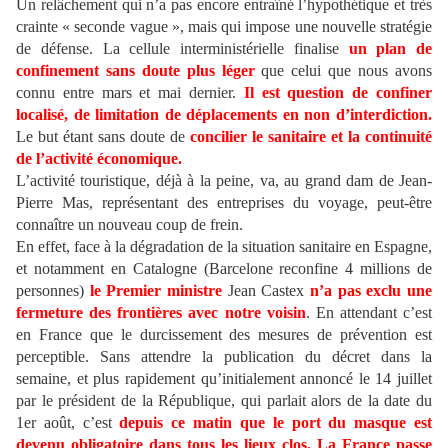
Un relâchement qui n’a pas encore entraîné l’hypothétique et très
crainte « seconde vague », mais qui impose une nouvelle stratégie
de défense. La cellule interministérielle finalise
un plan de
confinement sans doute plus léger
que celui que nous avons
connu entre mars et mai dernier.
Il est question de confiner
localisé, de limitation de déplacements en non d’interdiction.
Le but étant sans doute de
concilier le sanitaire et la continuité
de l’activité économique.
L’activité touristique, déjà à la peine, va, au grand dam de Jean-
Pierre Mas, représentant des entreprises du voyage, peut-être
connaître un nouveau coup de frein.
En effet, face à la dégradation de la situation sanitaire en Espagne,
et notamment en Catalogne (Barcelone reconfine 4 millions de
personnes)
le Premier ministre
Jean Castex
n’a pas exclu une
fermeture des frontières avec notre voisin
. En attendant c’est
en France que le durcissement des mesures de prévention est
perceptible. Sans attendre la publication du décret dans la
semaine, et plus rapidement qu’initialement annoncé le 14 juillet
par le président de la République, qui parlait alors de la date du
1er août, c’est
depuis ce matin que le port du masque est
devenu obligatoire dans tous les lieux clos. La France passe