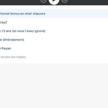
nsformé l’ennui en chef-d’œuvre
 DayZ
 a 13 ans (et vous l'avez ignoré)
e (littéralement)
im Rayan
 toutes les règles
s les jeux vidéo
us choquant de Rockstar ? - Le scandale BULLY
e plus moche de Steam
du RÊVE tourne au CAUCHEMAR
pendant 8 heures