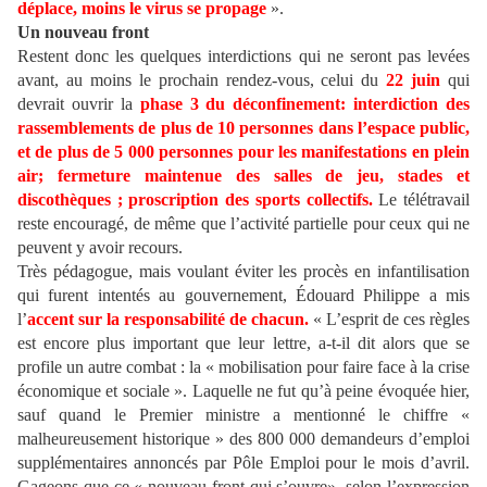
déplace, moins le virus se propage
».
Un nouveau front
Restent donc les quelques interdictions qui ne seront pas levées
avant, au moins le prochain rendez-vous, celui du
22 juin
qui
devrait ouvrir la
phase 3 du déconfinement: interdiction des
rassemblements de plus de 10 personnes dans l’espace public,
et de plus de 5 000 personnes pour les manifestations en plein
air; fermeture maintenue des salles de jeu, stades et
discothèques ; proscription des sports collectifs.
Le télétravail
reste encouragé, de même que l’activité partielle pour ceux qui ne
peuvent y avoir recours.
Très pédagogue, mais voulant éviter les procès en infantilisation
qui furent intentés au gouvernement, Édouard Philippe a mis
l’
accent sur la responsabilité de chacun.
« L’esprit de ces règles
est encore plus important que leur lettre, a-t-il dit alors que se
profile un autre combat : la « mobilisation pour faire face à la crise
économique et sociale ». Laquelle ne fut qu’à peine évoquée hier,
sauf quand le Premier ministre a mentionné le chiffre «
malheureusement historique » des 800 000 demandeurs d’emploi
supplémentaires annoncés par Pôle Emploi pour le mois d’avril.
Gageons que ce « nouveau front qui s’ouvre», selon l’expression