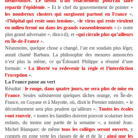
désinvolture.
Le début d’un relâchement pourrait faire
repartir l’épidémie
. » Et le chef du gouvernement de pointer «
les nombreux clusters qui surgissent partout en France
»,
«
l’hôpital qui reste sous tension
», «
le virus qui reste virulent
en milieu fermé ou dans les grands rassemblements
» (« notre
plus grand adversaire », dira-t-il), et «
qui circule plus qu’ailleurs
en Île-de-France
».
Néanmoins, quelque chose a changé, l’air est soudain plus léger,
aurait chanté Barbara. La philosophie des mesures annoncées
n’est plus la même, ce qu’Édouard Philippe a résumé d’une
formule: «
La liberté va redevenir la règle et l’interdiction
l’exception
».
La France passe au vert
Résultat :
le rouge, dans quatre jours, ne sera plus de mise en
France
. Seules subsisteront quelques tâches orange, en Île-de-
France, en Guyane et à Mayotte, où, dixit le Premier ministre, « le
déconfinement sera plus prudent qu’ailleurs ».
Toutes les écoles
vont rouvrir
, « toutes les familles doivent pouvoir scolariser leurs
enfants, du moins une partie de la semaine », a insisté Jean-
Michel Blanquer; de même
tous les collèges seront ouverts
, y
compris en zone verte les classes de 4e et de 3e ;
ainsi que les