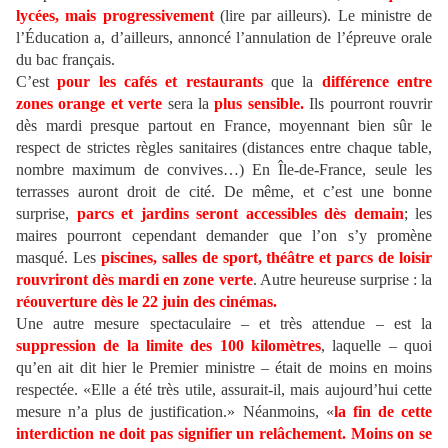
lycées, mais progressivement
(lire par ailleurs). Le ministre de
l’Éducation a, d’ailleurs, annoncé l’annulation de l’épreuve orale
du bac français.
C’est
pour les cafés et restaurants
que la
différence entre
zones orange et verte
sera la
plus sensible.
Ils pourront rouvrir
dès mardi presque partout en France, moyennant bien sûr le
respect de strictes règles sanitaires (distances entre chaque table,
nombre maximum de convives…) En Île-de-France, seule les
terrasses auront droit de cité. De même, et c’est une bonne
surprise,
parcs et jardins seront accessibles dès demain
; les
maires pourront cependant demander que l’on s’y promène
masqué. Les
piscines, salles de sport, théâtre et parcs de loisir
rouvriront dès mardi en zone verte
. Autre heureuse surprise : la
réouverture dès le 22 juin des cinémas.
Une autre mesure spectaculaire – et très attendue – est la
suppression de la limite des 100 kilomètres
, laquelle – quoi
qu’en ait dit hier le Premier ministre – était de moins en moins
respectée. «Elle a été très utile, assurait-il, mais aujourd’hui cette
mesure n’a plus de justification.» Néanmoins, «
la fin de cette
interdiction ne doit pas signifier un relâchement. Moins on se