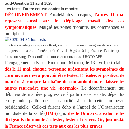
Sud-Ouest du 21 avril 2020
Les tests, l’autre course contre la montre
DÉCONFINEMENT
Au-delà des masques,
l’après 11 mai
reposera aussi sur le dépistage massif des cas
symptomatiques
. Malgré les zones d’ombre, les commandes se
multiplient
Les tests sérologiques permettent, via un prélèvement sanguin de savoir si
une personne a été infectée par le Covid-19 grâce à la présence d’anticorps
dans son sang. Deux millions ont été commandés. PHOTO AFP
L’engagement pris par Emmanuel Macron, le 13 avril, est clair :
dès le 11 mai, chaque personne présentant les symptômes du
coronavirus devra pouvoir être testée. Et isolée, si positive, de
manière à rompre la chaîne de contamination, et laisser les
autres reprendre une vie «normale».
Le déconfinement, qui
débutera de manière progressive à partir de cette date, dépendra
en grande partie de la capacité à tenir cette promesse
présidentielle. Celle-ci faisant écho à l’appel de l’Organisation
mondiale de la santé (
OMS
) qui,
dès le 16 mars, a exhorté les
dirigeants du monde à «tester, tester et tester». Or, jusque-là,
la France réservait ces tests aux cas les plus graves
.