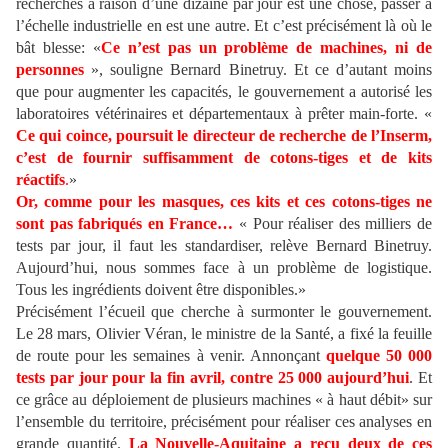
recherches à raison d’une dizaine par jour est une chose, passer à
l’échelle industrielle en est une autre. Et c’est précisément là où le
bât blesse: «
Ce n’est pas un problème de machines, ni de
personnes
», souligne Bernard Binetruy. Et ce d’autant moins
que pour augmenter les capacités, le gouvernement a autorisé les
laboratoires vétérinaires et départementaux à prêter main-forte. «
Ce qui coince, poursuit le directeur de recherche de l’Inserm,
c’est de fournir suffisamment de cotons-tiges et de kits
réactifs
.
»
Or, comme pour les masques, ces kits et ces cotons-tiges ne
sont pas fabriqués en France…
« Pour réaliser des milliers de
tests par jour, il faut les standardiser, relève Bernard Binetruy.
Aujourd’hui, nous sommes face à un problème de logistique.
Tous les ingrédients doivent être disponibles.»
Précisément l’écueil que cherche à surmonter le gouvernement.
Le 28 mars, Olivier Véran, le ministre de la Santé, a fixé la feuille
de route pour les semaines à venir. Annonçant
quelque 50 000
tests par jour pour la fin avril, contre 25 000 aujourd’hui
. Et
ce grâce au déploiement de plusieurs machines « à haut débit» sur
l’ensemble du territoire, précisément pour réaliser ces analyses en
grande quantité.
La Nouvelle-Aquitaine a reçu deux de ces