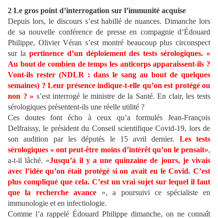
2 Le gros point d’interrogation sur l’immunité acquise
Depuis lors, le discours s’est habillé de nuances. Dimanche lors
de sa nouvelle conférence de presse en compagnie d’Édouard
Philippe, Olivier Véran s’est montré beaucoup plus circonspect
sur la
pertinence d’un déploiement des tests sérologiques. «
Au bout de combien de temps les anticorps apparaissent-ils ?
Vont-ils rester (NDLR : dans le sang au bout de quelques
semaines) ? Leur présence indique-t-elle qu’on est protégé ou
non ? »
s’est interrogé le ministre de la Santé. En clair, les tests
sérologiques présentent-ils une réelle utilité ?
Ces doutes font écho à ceux qu’a formulés Jean-François
Delfraissy, le président du Conseil scientifique Covid-19, lors de
son audition par les députés le 15 avril dernier.
Les tests
sérologiques « ont peut-être moins d’intérêt qu’on le pensait»
,
a-t-il lâché. «
Jusqu’à il y a une quinzaine de jours, je vivais
avec l’idée qu’on était protégé si on avait eu le Covid. C’est
plus compliqué que cela. C’est un vrai sujet sur lequel il faut
que la recherche avance
», a poursuivi ce spécialiste en
immunologie et en infectiologie.
Comme l’a rappelé Édouard Philippe dimanche, on ne connaît