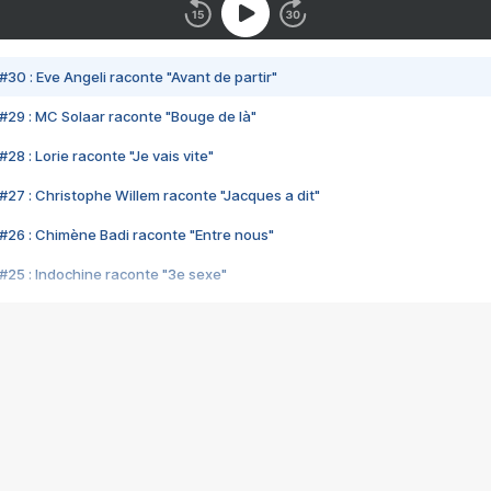
#30 : Eve Angeli raconte "Avant de partir"
#29 : MC Solaar raconte "Bouge de là"
28 : Lorie raconte "Je vais vite"
#27 : Christophe Willem raconte "Jacques a dit"
#26 : Chimène Badi raconte "Entre nous"
#25 : Indochine raconte "3e sexe"
#24 : Zaho raconte "C'est chelou"
#23 : Patrick Bruel raconte "Au café des délices"
#22 : Kyo raconte "Le chemin"
#21 : Nolwenn Leroy raconte "Cassé"
#20 : Patrick Hernandez raconte "Born to be alive"