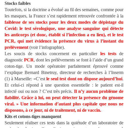
Stocks faibles
Toutefois, si la doctrine a évolué au fil des semaines, comme pour
les masques, la France s’est rapidement retrouvée confrontée à la
faiblesse de ses stocks pour les deux modes de dépistage du
Covid: le test sérologique, une analyse sanguine qui détecte
les anticorps (et donc, établit si l’infection a eu lieu), et le test
PCR, qui met évidence la présence du virus à l’instant du
prélèvement
(voir l’infographie).
Les soucis de stocks concernent en particulier
les tests
de
diagnostic
PCR
, dont les prélèvements se font à l’aide d’un grand
coton-tige. Un mode opératoire parfaitement éprouvé comme
l’explique Bernard Binetruy, directeur de recherches à l’Inserm
(1) à Marseille: «C’est
le seul test dont on dispose aujourd’hui
.
Et celui-ci répond à une question essentielle : le patient est-il
infecté oui ou non ? C’est très précis.
Il n’y aucun problème de
fiabilité.
Grâce à lui, on peut détecter la présence du génome
viral. » Une information d’autant plus capitale que nous ne
disposons, à ce jour, ni de traitement, ni de vaccin.
Kits et cotons-tiges
manquent
Seulement réaliser ces tests dans la quiétude d’un laboratoire de