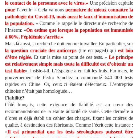
le contact de la personne avec le virus.»
Une précision capitale
pour
l’avenir: « Cela va nous
permettre de mieux connaître la
pathologie du Covid-19, mais aussi le taux d’immunisation de
la population.
» Comme le rappelle le directeur de recherche de
l’Inserm: «
On estime que lorsque la population est immunisée
à 60%, l’épidémie s’arrête.»
Mais là aussi, la recherche doit encore travailler. En particulier, sur
la question cruciale des anticorps
(lire en page4) qui
est loin
d’être réglée.
Et sur la mise au point de ces tests. «
Le principe
est relativement simple mais toute la difficulté est d’obtenir un
test fiable
», insiste-t-il. L’Espagne a en fait les frais. Fin mars, le
gouvernement de Pedro Sanchez a commandé 640 000 tests
rapides en Chine. Or, ceux-ci étaient défectueux. L’entreprise
chinoise n’était pas homologuée…
Fiabilité?
Côté français, cette exigence de fiabilité est au cœur des
recommandations de la Haute autorité de santé. Cette dernière a
d’ores et déjà établi un cahier des charges, fixant les critères de
qualité, à destination des fabricants. Comme l’écrit cette instance :
«
Il est primordial que les tests sérologiques puissent être