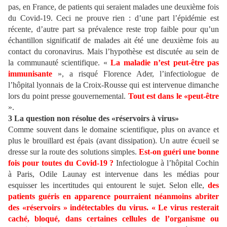
pas, en France, de patients qui seraient malades une deuxième fois
du Covid-19. Ceci ne prouve rien : d’une part l’épidémie est
récente, d’autre part sa prévalence reste trop faible pour qu’un
échantillon significatif de malades ait été une deuxième fois au
contact du coronavirus. Mais l’hypothèse est discutée au sein de
la communauté scientifique. «
La maladie n’est peut-être pas
immunisante
», a risqué Florence Ader, l’infectiologue de
l’hôpital lyonnais de la Croix-Rousse qui est intervenue dimanche
lors du point presse gouvernemental.
Tout est dans le «peut-être
».
3 La question non résolue des «réservoirs à virus»
Comme souvent dans le domaine scientifique, plus on avance et
plus le brouillard est épais (avant dissipation). Un autre écueil se
dresse sur la route des solutions simples.
Est-on guéri une bonne
fois pour toutes du Covid-19 ?
Infectiologue à l’hôpital Cochin
à Paris, Odile Launay est intervenue dans les médias pour
esquisser les incertitudes qui entourent le sujet. Selon elle,
des
patients guéris en apparence pourraient néanmoins abriter
des «réservoirs » indétectables du virus. « Le virus resterait
caché, bloqué, dans certaines cellules de l’organisme ou