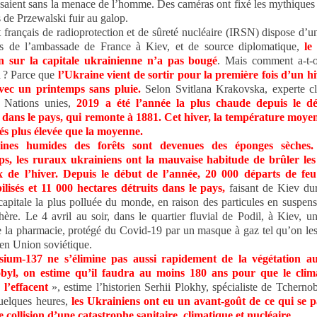
saient sans la menace de l’homme. Des caméras ont fixé les mythique
 de Przewalski fuir au galop.
ut français de radioprotection et de sûreté nucléaire (IRSN) dispose d’u
us de l’ambassade de France à Kiev, et de source diplomatique,
le
on sur la capitale ukrainienne n’a pas bougé
. Mais comment a-t-
là ? Parce que
l’Ukraine vient de sortir pour la première fois d’un h
avec un printemps sans pluie.
Selon Svitlana Krakovska, experte cl
s Nations unies,
2019 a été l’année la plus chaude depuis le d
dans le pays, qui remonte à 1881. Cet hiver, la température moyen
és plus élevée que la moyenne.
ines humides des forêts sont devenues des éponges sèches.
ps, les ruraux ukrainiens ont la mauvaise habitude de brûler les
x de l’hiver. Depuis le début de l’année, 20 000 départs de feu
lisés et 11 000 hectares détruits dans le pays,
faisant de Kiev dur
 capitale la plus polluée du monde, en raison des particules en suspen
hère. Le 4 avril au soir, dans le quartier fluvial de Podil, à Kiev,
de la pharmacie, protégé du Covid-19 par un masque à gaz tel qu’on les
en Union soviétique.
ium-137 ne s’élimine pas aussi rapidement de la végétation a
byl, on estime qu’il faudra au moins 180 ans pour que le clima
l’effacent
», estime l’historien Serhii Plokhy, spécialiste de Tcherno
uelques heures,
les Ukrainiens ont eu un avant-goût de ce qui se pa
e collision d’une catastrophe sanitaire, climatique et nucléaire.