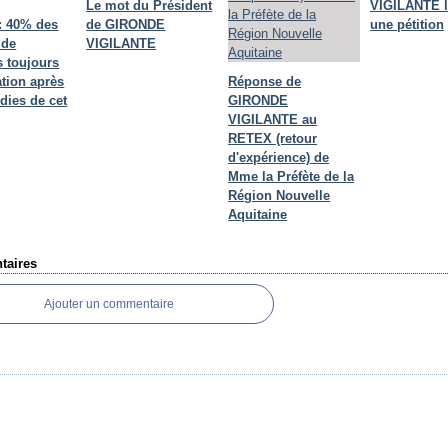
Le mot du Président
VIGILANTE 
: 40% des
de GIRONDE
une pétition
 de
VIGILANTE
 toujours
ation après
Réponse de
dies de cet
GIRONDE
VIGILANTE au
RETEX (retour
d'expérience) de
Mme la Préfète de la
Région Nouvelle
Aquitaine
aires
Ajouter un commentaire