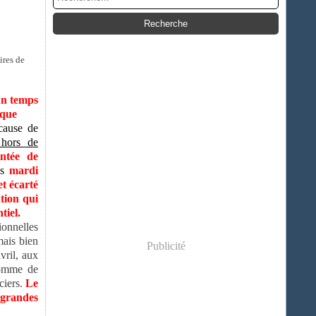
ires de
 un temps
ique
cause de
 hors de
entée de
is
mardi
et écarté
tion qui
tiel.
ionnelles
mais bien
Publicité
avril, aux
homme de
ciers.
Le
 grandes