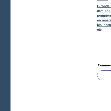
Gironde 
camions
pompiers
en répar
les incen
été.
Comment