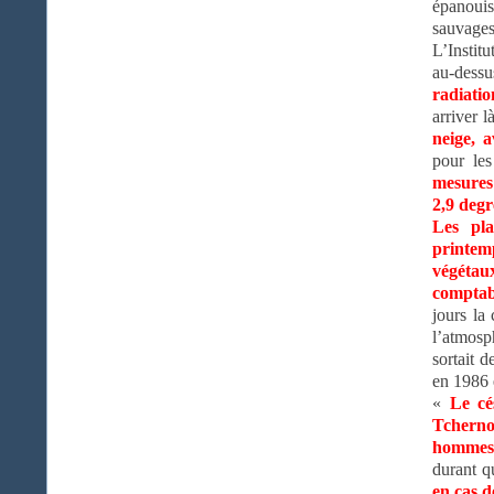
épanouis
sauvages
L’Instit
au-dess
radiati
arriver 
neige, 
pour le
mesures 
2,9 degr
Les pla
printem
végétau
comptabi
jours la
l’atmosp
sortait 
en 1986 
«
Le cés
Tcherno
hommes 
durant q
en cas d