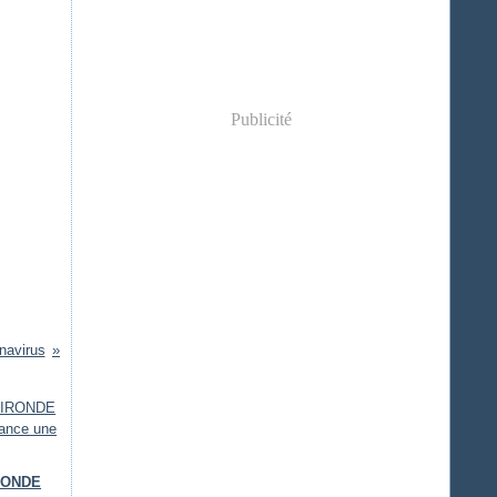
Publicité
navirus
IRONDE