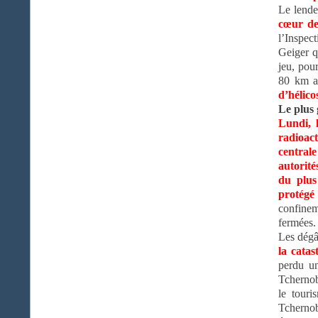
Le lende
cœur de
l’Inspe
Geiger 
jeu, pou
80 km a
d’hélico
Le plus
Lundi, l
radioact
centrale
autorité
du plus
protégé
confinem
fermées. 
Les dégât
la catas
perdu un
Tchernob
le tour
Tchernob