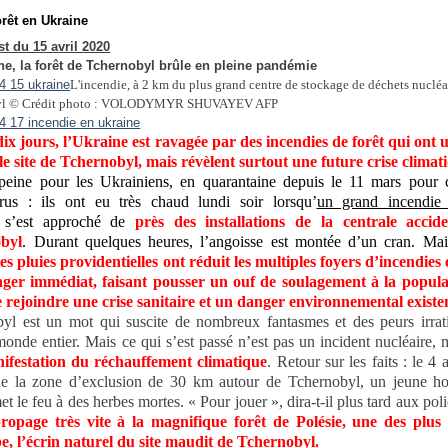
orêt en Ukraine
t du 15 avril 2020
ne, la forêt de Tchernobyl brûle en pleine pandémie
L'incendie, à 2 km du plus grand centre de stockage de déchets nucléa
yl © Crédit photo : VOLODYMYR SHUVAYEV AFP
ix jours, l’Ukraine est ravagée par des incendies de forêt qui ont
e site de Tchernobyl, mais révèlent surtout une future crise climat
peine pour les Ukrainiens, en quarantaine depuis le 11 mars pour 
rus : ils ont eu très chaud lundi soir lorsqu’
un grand incendie
s’est approché de
près des installations de la centrale accid
byl
. Durant quelques heures, l’angoisse est montée d’un cran. Ma
es pluies providentielles ont réduit les multiples foyers d’incendies 
nger immédiat, faisant pousser un ouf de soulagement à la popula
e rejoindre une crise sanitaire et un danger environnemental existen
yl est un mot qui suscite de nombreux fantasmes et des peurs irrat
monde entier. Mais ce qui s’est passé n’est pas un incident nucléaire, 
ifestation du réchauffement climatique
. Retour sur les faits : le 4 
de la zone d’exclusion de 30 km autour de Tchernobyl, un jeune 
t le feu à des herbes mortes. « Pour jouer », dira-t-il plus tard aux poli
propage très vite à la magnifique forêt de Polésie, une des plus
, l’écrin naturel du site maudit de Tchernobyl.