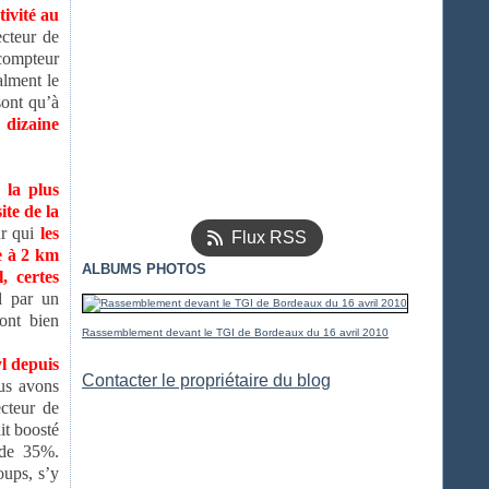
tivité au
ecteur de
compteur
alment le
sont qu’à
 dizaine
 la plus
ite de la
ur qui
les
Flux RSS
e à 2 km
ALBUMS PHOTOS
, certes
l par un
sont bien
Rassemblement devant le TGI de Bordeaux du 16 avril 2010
l depuis
Contacter le propriétaire du blog
ous avons
ecteur de
it boosté
 de 35%.
oups, s’y