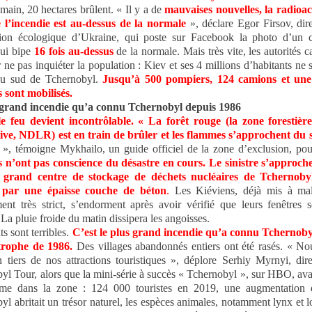
main, 20 hectares brûlent. « Il y a de
mauvaises nouvelles, la radioac
 l’incendie est au-dessus de la normale
», déclare Egor Firsov, dir
ction écologique d’Ukraine, qui poste sur Facebook la photo d’un 
qui bipe
16 fois au-dessus
de la normale. Mais très vite, les autorités c
r ne pas inquiéter la population : Kiev et ses 4 millions d’habitants ne 
u sud de Tchernobyl.
Jusqu’à 500 pompiers, 124 camions et une
s sont mobilisés.
 grand incendie qu’a connu Tchernobyl depuis 1986
e feu devient incontrôlable. « La forêt rouge (la zone forestière
ive, NDLR) est en train de brûler et les flammes s’approchent du s
», témoigne Mykhailo, un guide officiel de la zone d’exclusion, po
s n’ont pas conscience du désastre en cours.
Le sinistre s’approch
 grand centre de stockage de déchets nucléaires de Tchernobyl
 par une épaisse couche de béton
.
Les Kiéviens, déjà mis à ma
ent très strict, s’endorment après avoir vérifié que leurs fenêtres 
La pluie froide du matin dissipera les angoisses.
s sont terribles.
C’est le plus grand incendie qu’a connu Tchernoby
trophe de 1986.
Des villages abandonnés entiers ont été rasés. « N
 tiers de nos attractions touristiques », déplore Serhiy Myrnyi, dir
yl Tour, alors que la mini-série à succès « Tchernobyl », sur HBO, ava
isme dans la zone : 124 000 touristes en 2019, une augmentation
yl abritait un trésor naturel, les espèces animales, notamment lynx et l