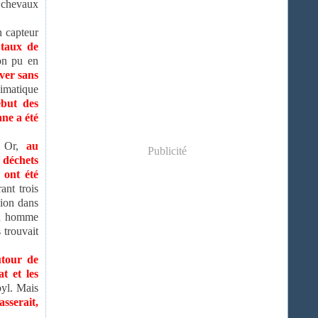
s chevaux
n capteur
 taux de
on pu en
iver sans
imatique
ébut des
ne a été
Or,
au
Publicité
 déchets
 ont été
ant trois
sion dans
 un homme
 trouvait
utour de
t et les
byl. Mais
sserait,