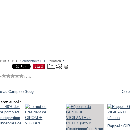
ir-Vig à 11:16 -
Commentaires [
…
]
- Permalien [
#
]
 ?
0 vote
ie au Camp de Souge
Coro
erez aussi :
Rappel : G