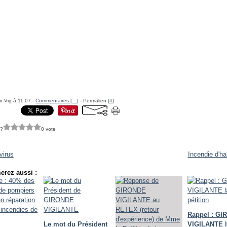
ir-Vig à 11:07 -
Commentaires [
…
]
- Permalien [
#
]
 ?
0 vote
virus
Incendie d'ha
erez aussi :
Rappel : G
Le mot du Président
VIGILANTE 