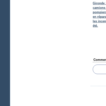
Gironde 
camions
pompiers
en répar
les incen
été.
Comment