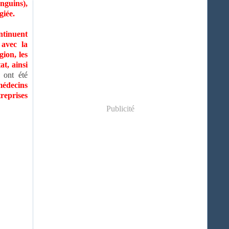
anguins),
giée.
ntinuent
 avec la
gion, les
t, ainsi
 ont été
médecins
treprises
Publicité