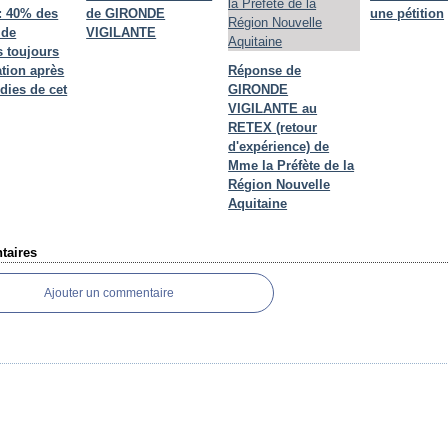
: 40% des
de GIRONDE
une pétition
 de
VIGILANTE
 toujours
ation après
Réponse de
dies de cet
GIRONDE
VIGILANTE au
RETEX (retour
d'expérience) de
Mme la Préfète de la
Région Nouvelle
Aquitaine
aires
Ajouter un commentaire