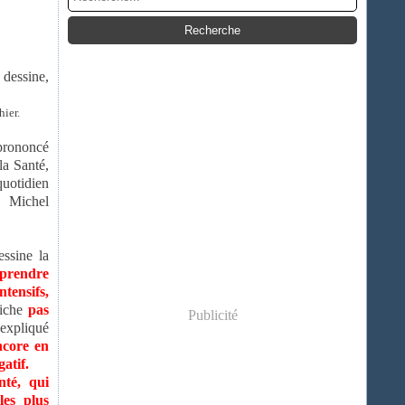
dessine,
hier.
 prononcé
la Santé,
quotidien
, Michel
essine la
prendre
tensifs,
fiche
pas
Publicité
 expliqué
ncore en
atif.
nté, qui
les plus