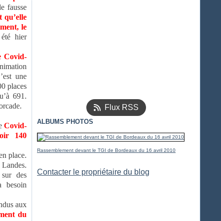
de fausse
t qu’elle
ment, le
été hier
e Covid-
animation
’est une
00 places
u’à 691.
orcade.
Flux RSS
ALBUMS PHOTOS
le
Covid-
oir 140
Rassemblement devant le TGI de Bordeaux du 16 avril 2010
en place.
t Landes.
Contacter le propriétaire du blog
 sur des
a besoin
endus aux
oment du