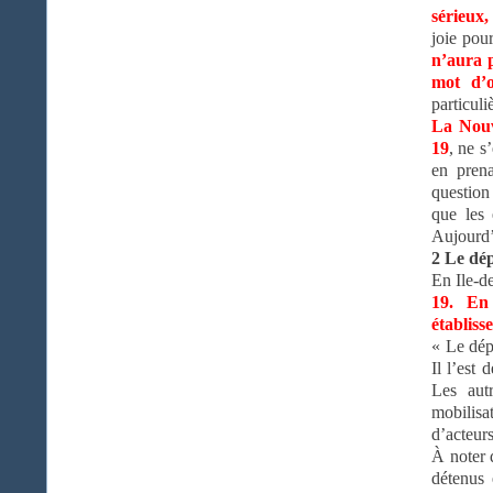
sérieux,
joie pou
n’aura p
mot d’o
particuli
La Nouv
19
, ne s
en pren
question 
que les 
Aujourd’
2 Le dép
En Ile-d
19. En
établiss
« Le dép
Il l’est
Les aut
mobilis
d’acteur
À noter 
détenus 