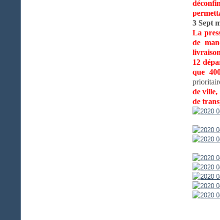
déconfin
permetta
3 Sept m
La press
de manq
livraiso
12 dépar
que 400
prioritai
de ville
de trans