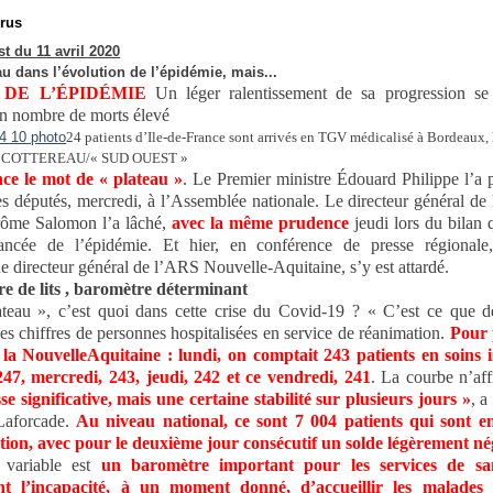
rus
t du 11 avril 2020
u dans l’évolution de l’épidémie, mais...
 DE L’ÉPIDÉMIE
Un léger ralentissement de sa progression se 
n nombre de morts élevé
24 patients d’Ile-de-France sont arrivés en TGV médicalisé à Bordeaux, 
. COTTEREAU/« SUD OUEST »
ce le mot de « plateau »
. Le Premier ministre Édouard Philippe l’a
es députés, mercredi, à l’Assemblée nationale. Le directeur général de 
érôme Salomon l’a lâché,
avec la même prudence
jeudi lors du bilan 
vancée de l’épidémie. Et hier, en conférence de presse régionale
e directeur général de l’ARS Nouvelle-Aquitaine, s’y est attardé.
e de lits , baromètre déterminant
teau », c’est quoi dans cette crise du Covid-19 ? « C’est ce que d
es chiffres de personnes hospitalisées en service de réanimation.
Pour 
la NouvelleAquitaine : lundi, on comptait 243 patients en soins in
47, mercredi, 243, jeudi, 242 et ce vendredi, 241
. La courbe n’af
se significative, mais une certaine stabilité sur plusieurs jours »
, a
Laforcade.
Au niveau national, ce sont 7 004 patients qui sont e
ion, avec pour le deuxième jour consécutif un solde légèrement nég
e variable est
un baromètre important pour les services de sa
nt l’incapacité, à un moment donné, d’accueillir les malades 