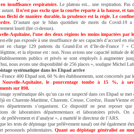
 en insuffisance respiratoire.
Le plateau est... une respiration. Pas 
r autant.
Il n’est pas exclu que la courbe reparte à la hausse, et tan
as fléchi de manière durable, la prudence est la règle. Le confine
rdre.
D’autant que le bilan quotidien de morts du Covid-19 a 
èrement lourd (lire ci-dessus).
elle-Aquitaine, l’une des deux régions les moins impactées par l
’est-elle pas exposée à une insuffisance de ses capacités d’accueil en ré
ant en charge 129 patients du Grand-Est et d’Ile-de-France ? « C
légitime, et la réponse est : non. Nous avions une capacité initiale de 4
établissements publics et privés se sont employés à augmenter jusq
hui, nous avons une disponibilité de 256 places », souligne Michel Laf
istage systématique dans les Ehpad arrive
e-France 400 Ehpad soit, 60 % des établissements, sont concernés par 
 Nouvelle-Aquitaine, le pourcentage tombe à 15 %, à sav
ements sur 898.
istage systématique dès qu’un cas est suspecté dans ces Ehpad se met 
 déjà en Charente-Maritime, Charente, Creuse, Corrèze, HauteVienne e
res départements s’organisent. Ce dispositif ne peut reposer que
ations de laboratoires départementaux et laboratoires privés. On 
s de prélèvement et d’analyse », a martelé le directeur de l’ARS.
que les tests de dépistage (par prélèvement nasal) ont été également ét
et personnels pénitentiaires.
Quant au dépistage généralisé au m