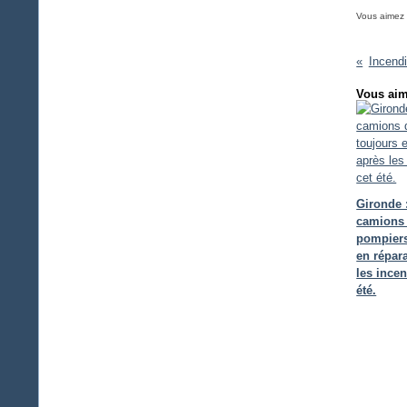
Vous aimez
Incend
Vous aim
Gironde 
camions
pompiers
en répar
les incen
été.