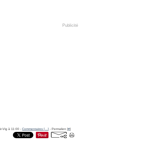
Publicité
ir-Vig à 11:00 -
Commentaires [
…
]
- Permalien [
#
]