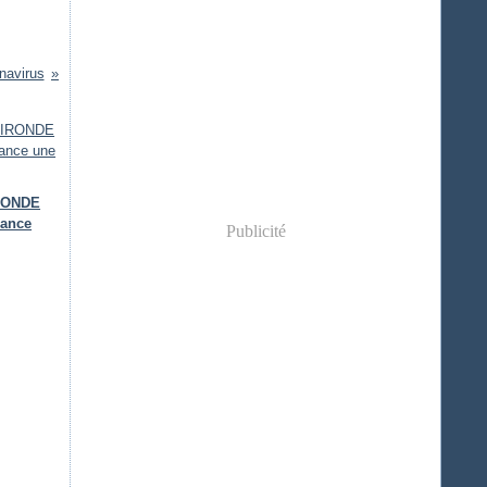
navirus
IRONDE
lance
Publicité