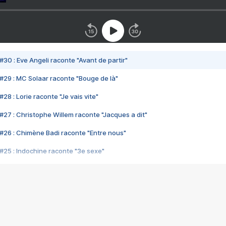
#30 : Eve Angeli raconte "Avant de partir"
#29 : MC Solaar raconte "Bouge de là"
28 : Lorie raconte "Je vais vite"
#27 : Christophe Willem raconte "Jacques a dit"
#26 : Chimène Badi raconte "Entre nous"
#25 : Indochine raconte "3e sexe"
#24 : Zaho raconte "C'est chelou"
#23 : Patrick Bruel raconte "Au café des délices"
#22 : Kyo raconte "Le chemin"
#21 : Nolwenn Leroy raconte "Cassé"