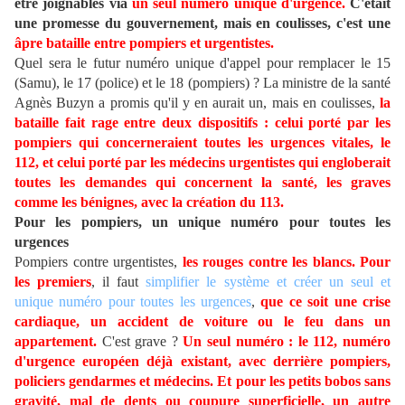
être joignables via
un seul numéro unique d'urgence.
C'était
une promesse du gouvernement, mais en coulisses, c'est une
âpre bataille entre pompiers et urgentistes.
Quel sera le futur numéro unique d'appel pour remplacer le 15
(Samu), le 17 (police) et le 18 (pompiers) ? La ministre de la santé
Agnès Buzyn a promis qu'il y en aurait un, mais en coulisses,
la
bataille fait rage entre deux dispositifs : celui porté par les
pompiers qui concerneraient toutes les urgences vitales, le
112, et celui porté par les médecins urgentistes qui engloberait
toutes les demandes qui concernent la santé, les graves
comme les bénignes, avec la création du 113.
Pour les pompiers, un unique numéro pour toutes les
urgences
Pompiers contre urgentistes,
les rouges contre les blancs.
Pour
les premiers
, il faut
simplifier le système et créer un seul et
unique numéro pour toutes les urgences
,
que ce soit une crise
cardiaque, un accident de voiture ou le feu dans un
appartement.
C'est grave ?
Un seul numéro : le 112, numéro
d'urgence européen déjà existant, avec derrière pompiers,
policiers gendarmes et médecins. Et pour les petits bobos sans
gravité, mal de dents ou coupure superficielle, un autre