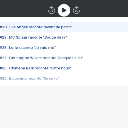
#30 : Eve Angeli raconte "Avant de partir"
#29 : MC Solaar raconte "Bouge de là"
28 : Lorie raconte "Je vais vite"
#27 : Christophe Willem raconte "Jacques a dit"
#26 : Chimène Badi raconte "Entre nous"
#25 : Indochine raconte "3e sexe"
#24 : Zaho raconte "C'est chelou"
#23 : Patrick Bruel raconte "Au café des délices"
#22 : Kyo raconte "Le chemin"
#21 : Nolwenn Leroy raconte "Cassé"