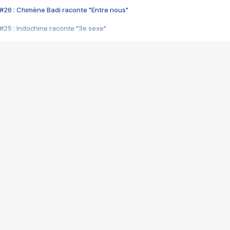
#26 : Chimène Badi raconte "Entre nous"
#25 : Indochine raconte "3e sexe"
#24 : Zaho raconte "C'est chelou"
#23 : Patrick Bruel raconte "Au café des délices"
#22 : Kyo raconte "Le chemin"
#21 : Nolwenn Leroy raconte "Cassé"
#20 : Patrick Hernandez raconte "Born to be alive"
#19 : Lorie raconte "Près de moi"
#18 : Michael Jones raconte "A nos actes manqués" (avec Jean-Jacque
#17 : Khaled raconte "Aïcha"
#16 : Corneille raconte "Parce qu'on vient de loin"
#15 : Indochine raconte "L'aventurier"