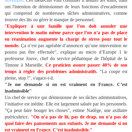
novembre
. Ces médecins vont continuer d’assurer les soins, mais
ont l'intention de démissionner de leurs fonctions d'encadrement
qui comprend de nombreuses tâches administratives, comme
trouver des lits ou gérer le manque de personnel.
"
Expliquer à une famille que l’on doit annuler une
intervention le matin même parce que l’on n’a pas de place
en réanimation augmente la charge de stress pour tout le
monde.
Ça n’est pas agréable d’annoncer qu’une intervention ne
pourra pas être effectuée", explique au micro d’Europe 1 le
professeur Jouve, chef du service pédiatrique de l'hôpital de la
Timone à Marseille.
Ce praticien assure passer 40% de son
temps à régler des problèmes administratifs
. "La coupe est
pleine, stop !", s'agace-t-il.
"Je me demande si on est vraiment en France. C’est
inadmissible"
Un chef de service qui démissionne de ses tâches administratives,
l’initiative est inédite. Elle est largement saluée par les personnels.
"Ça peut faire bouger les choses", estime Nadège, une axillaire
puéricultrice.
"On n’a pas de lit, pas de drap, on n’a pas de
quoi faire des pansements aux enfants. Je me demande si on
est vraiment en France. C’est inadmissible."