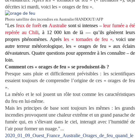
décrites ici mardi, voici les « orages de feu ».
Photo satellite des incendies en Australie/HANDOUT/AFP
"Les
feux de forêt
en
Australie
sont si intenses –
leur fumée a été
repérée au Chili
, à 12 000 km de là — qu’ils génèrent leurs
propres phénomènes. Après
les « tornades de feu »
,
voici une
autre terreur météorologique, les « orages de feu » aux éclairs
dévastateurs. Quatre questions pour apprendre à les connaître – de
loin.
Comment ces « orages de feu » se produisent-ils ?
Presque sans pluie et difficilement prévisibles : les scientifiques
essaient toujours de comprendre l’origine de ces « orages de feu
».
La météo et le sol jouent un rôle tout comme les caractéristiques
du feu en lui-même.
Mais les principes de base sont toujours les mêmes : les grands
incendies provoquent une chaleur extrême et un grand panache de
fumée qui, en s’élevant dans le ciel, interagit avec l’humidité de
l’air pour former un nuage."...
2020_01_09_Ouest_France_Australie_Orages_de_feu_quand_le