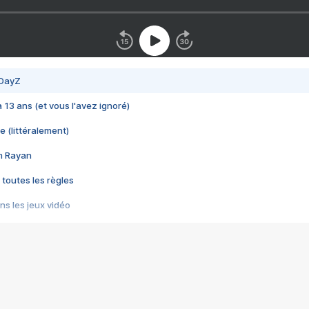
 DayZ
 a 13 ans (et vous l'avez ignoré)
e (littéralement)
im Rayan
 toutes les règles
s les jeux vidéo
us choquant de Rockstar ? - Le scandale BULLY
e plus moche de Steam
du RÊVE tourne au CAUCHEMAR
pendant 8 heures