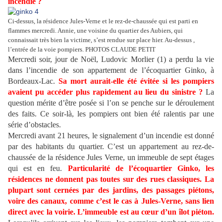
incendie ?
Ci-dessus, la résidence Jules-Verne et le rez-de-chaussée qui est parti en
flammes mercredi. Annie, une voisine du quartier des Aubiers, qui
connaissait très bien la victime, s’est rendue sur place hier. Au-dessus ,
l’entrée de la voie pompiers. PHOTOS CLAUDE PETIT
Mercredi soir, jour de Noël, Ludovic Morlier (1) a perdu la vie
dans l’incendie de son appartement de l’écoquartier Ginko, à
Bordeaux-Lac.
Sa mort aurait-elle été évitée si les pompiers
avaient pu accéder plus rapidement au lieu du sinistre ?
La
question mérite d’être posée si l’on se penche sur le déroulement
des faits. Ce soir-là, les pompiers ont bien été ralentis par une
série d’obstacles.
Mercredi avant 21 heures, le signalement d’un incendie est donné
par des habitants du quartier. C’est un appartement au rez-de-
chaussée de la résidence Jules Verne, un immeuble de sept étages
qui est en feu.
Particularité de l’écoquartier Ginko, les
résidences ne donnent pas toutes sur des rues classiques. La
plupart sont cernées par des jardins, des passages piétons,
voire des canaux, comme c’est le cas à Jules-Verne, sans lien
direct avec la voirie. L’immeuble est au cœur d’un îlot piéton.