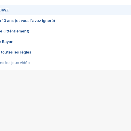
 DayZ
 a 13 ans (et vous l'avez ignoré)
e (littéralement)
im Rayan
 toutes les règles
s les jeux vidéo
us choquant de Rockstar ? - Le scandale BULLY
e plus moche de Steam
du RÊVE tourne au CAUCHEMAR
pendant 8 heures
it… à tort
umiliés par un jeu vidéo