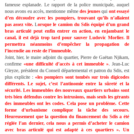
fameuse esplanade. Le rapport de la police municipale, auquel
nous avons eu accès, mentionne même
des jeunes
qui
ont essayé
d’en découdre avec les pompiers, trouvant qu’ils n’allaient
pas assez vite.
L
orsque le camion du Sdis équipé d’un grand
bras articulé peut enfin entrer en action, en enjambant le
canal, il est déjà trop tard pour sauver Ludovic Morlier. Il
permettra néanmoins d’empêcher la propagation de
l’incendie au reste de l’immeuble.
Joint, hier, le maire adjoint du quartier, Pierre de Gaëtan Njikam,
confirme
«une difficulté d’accès à cet immeuble »
. Jean-Luc
Gleyze, président du Conseil départemental et patron du Sdis, est
plus explicite :
«les pompiers sont tombés sur trois digicodes
différents. Le sujet, c’est l’antinomie entre la sûreté et la
sécurité. Les immeubles des nouveaux quartiers urbains sont
très bien défendus contre les intrusions, mais seuls les gérants
des immeubles ont les codes. Cela pose un problème.
Cette
forme d’urbanisme complique la tâche des secours.
Heureusement que la question du financement du Sdis a été
réglée l’an dernier, cela nous a permis d’acheter le camion
avec bras articulé qui est adapté à ces quartiers ». Un