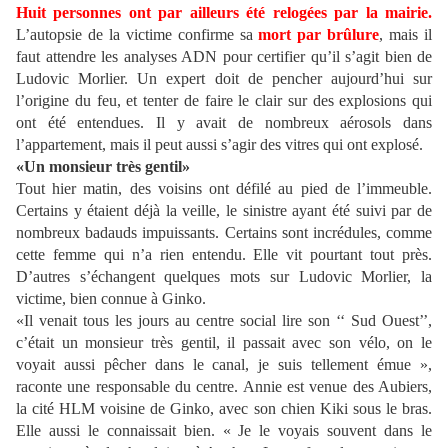
Huit personnes ont par ailleurs été relogées par la mairie.
L’autopsie de la victime confirme sa
mort par brûlure
, mais il
faut attendre les analyses ADN pour certifier qu’il s’agit bien de
Ludovic Morlier. Un expert doit de pencher aujourd’hui sur
l’origine du feu, et tenter de faire le clair sur des explosions qui
ont été entendues. Il y avait de nombreux aérosols dans
l’appartement, mais il peut aussi s’agir des vitres qui ont explosé.
«Un monsieur très gentil»
Tout hier matin, des voisins ont défilé au pied de l’immeuble.
Certains y étaient déjà la veille, le sinistre ayant été suivi par de
nombreux badauds impuissants. Certains sont incrédules, comme
cette femme qui n’a rien entendu. Elle vit pourtant tout près.
D’autres s’échangent quelques mots sur Ludovic Morlier, la
victime, bien connue à Ginko.
«Il venait tous les jours au centre social lire son ‘‘ Sud Ouest’’,
c’était un monsieur très gentil, il passait avec son vélo, on le
voyait aussi pêcher dans le canal, je suis tellement émue »,
raconte une responsable du centre. Annie est venue des Aubiers,
la cité HLM voisine de Ginko, avec son chien Kiki sous le bras.
Elle aussi le connaissait bien. « Je le voyais souvent dans le