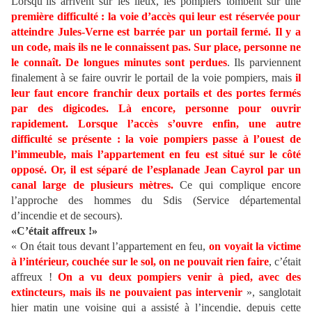
Lorsqu’ils arrivent sur les lieux, les pompiers tombent sur une
première difficulté : la voie d’accès qui leur est réservée pour
atteindre Jules-Verne est barrée par un portail fermé. Il y a
un code, mais ils ne le connaissent pas. Sur place, personne ne
le connaît. De longues minutes sont perdues
. Ils parviennent
finalement à se faire ouvrir le portail de la voie pompiers, mais
il
leur faut encore franchir deux portails et des portes fermés
par des digicodes. Là encore, personne pour ouvrir
rapidement. Lorsque l’accès s’ouvre enfin, une autre
difficulté se présente : la voie pompiers passe à l’ouest de
l’immeuble, mais l’appartement en feu est situé sur le côté
opposé. Or, il est séparé de l’esplanade Jean Cayrol par un
canal large de plusieurs mètres.
Ce qui complique encore
l’approche des hommes du Sdis (Service départemental
d’incendie et de secours).
«C’était affreux !»
« On était tous devant l’appartement en feu,
on voyait la victime
à l’intérieur, couchée sur le sol, on ne pouvait rien faire
, c’était
affreux !
On a vu deux pompiers venir à pied, avec des
extincteurs, mais ils ne pouvaient pas intervenir
», sanglotait
hier matin une voisine qui a assisté à l’incendie, depuis cette