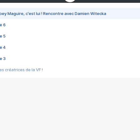
bey Maguire, c'est lui ! Rencontre avec Damien Witecka
e 6
e 5
e 4
e 3
s créatrices de la VF !
e 2
e 1
e Mektoub My Love arrive enfin ! Rencontre avec Shaïn Boumedine et Sal
i : après Toni en famille
elle réalise le bouleversant Dites lui que je l'aime
ais ! Rencontre autour de Vie privée de Rebecca Zlotowski