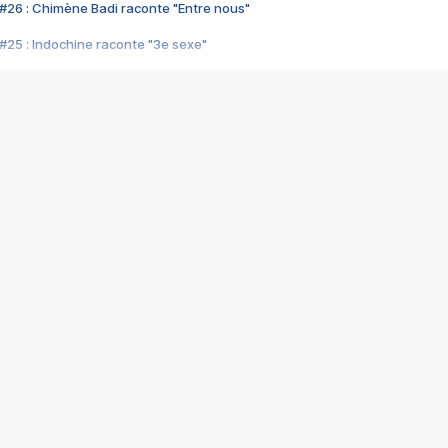
#26 : Chimène Badi raconte "Entre nous"
#25 : Indochine raconte "3e sexe"
#24 : Zaho raconte "C'est chelou"
#23 : Patrick Bruel raconte "Au café des délices"
#22 : Kyo raconte "Le chemin"
#21 : Nolwenn Leroy raconte "Cassé"
#20 : Patrick Hernandez raconte "Born to be alive"
#19 : Lorie raconte "Près de moi"
#18 : Michael Jones raconte "A nos actes manqués" (avec Jean-Jacque
#17 : Khaled raconte "Aïcha"
#16 : Corneille raconte "Parce qu'on vient de loin"
#15 : Indochine raconte "L'aventurier"
14 : Lorie raconte "Sur un air latino"