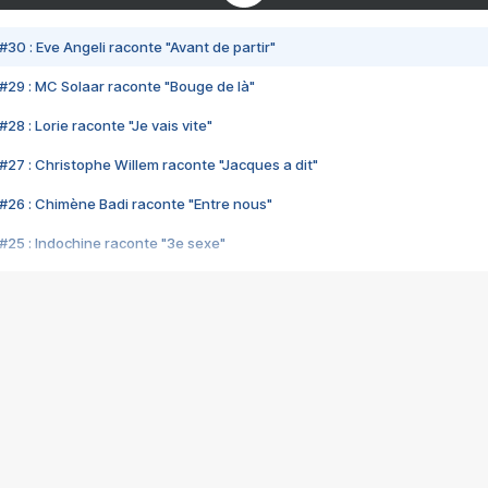
#30 : Eve Angeli raconte "Avant de partir"
#29 : MC Solaar raconte "Bouge de là"
28 : Lorie raconte "Je vais vite"
#27 : Christophe Willem raconte "Jacques a dit"
#26 : Chimène Badi raconte "Entre nous"
#25 : Indochine raconte "3e sexe"
#24 : Zaho raconte "C'est chelou"
#23 : Patrick Bruel raconte "Au café des délices"
#22 : Kyo raconte "Le chemin"
#21 : Nolwenn Leroy raconte "Cassé"
#20 : Patrick Hernandez raconte "Born to be alive"
#19 : Lorie raconte "Près de moi"