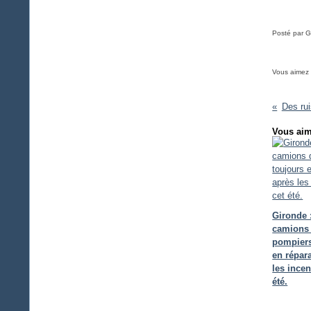
Posté par G
Vous aimez
Des ru
Vous aim
Gironde 
camions
pompiers
en répar
les incen
été.