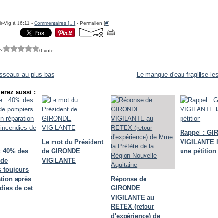
ir-Vig à 16:11 -
Commentaires [
…
]
- Permalien [
#
]
 ?
0 vote
isseaux au plus bas
Le manque d'eau fragilise le
erez aussi :
Rappel : G
Le mot du Président
VIGILANTE 
: 40% des
de GIRONDE
une pétition
 de
VIGILANTE
 toujours
ation après
Réponse de
dies de cet
GIRONDE
VIGILANTE au
RETEX (retour
d'expérience) de