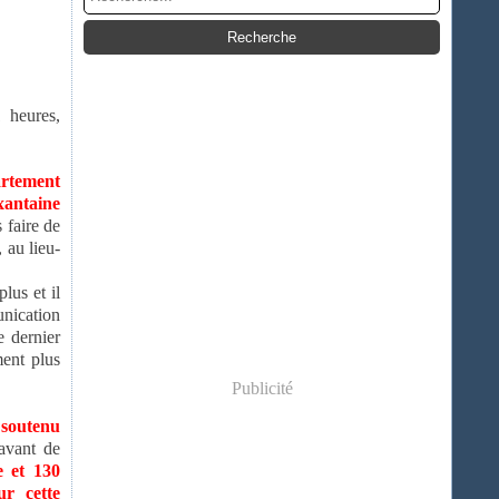
 heures,
artement
xantaine
 faire de
, au lieu-
plus et il
unication
e dernier
ment plus
Publicité
t soutenu
vant de
e et 130
ur cette