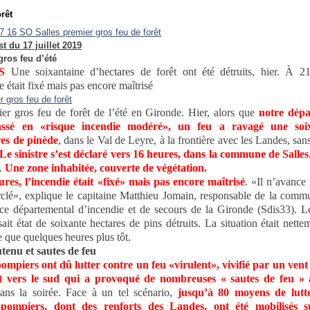
rêt
t du 17 juillet 2019
gros feu d’été
S
Une soixantaine d’hectares de forêt ont été détruits, hier. À 21
e était fixé mais pas encore maîtrisé
er gros feu de forêt de l’été en Gironde. Hier, alors que
notre dép
lassé en «risque incendie modéré», un feu a ravagé une soi
res de pinède
, dans le Val de Leyre, à la frontière avec les Landes, sans
Le sinistre s’est déclaré vers 16 heures, dans la commune de Salles
c.
Une zone inhabitée, couverte de végétation.
res, l’incendie était «fixé» mais pas encore maîtrisé
. «Il n’avance 
rclé», explique le capitaine Matthieu Jomain, responsable de la comm
ce départemental d’incendie et de secours de la Gironde (Sdis33). L
sait état de soixante hectares de pins détruits. La situation était nette
e que quelques heures plus tôt.
tenu et sautes de feu
pompiers ont dû lutter contre un feu «virulent», vivifié par un ven
nt vers le sud qui a provoqué de nombreuses « sautes de feu »
a
 dans la soirée. Face à un tel scénario,
jusqu’à 80 moyens de lutt
-pompiers, dont des renforts des Landes, ont été mobilisés s