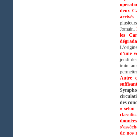
opérati
deux Ca
arrivés
plusieur
Jomain.
les Can
dégrada
L’origin
d’une vo
jeudi de
train au
permettre
Autre q
suffisan
Symphor
circulat
des cond
» selon 
classif
données 
s’assèc
de nos r