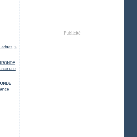
Publicité
s arbres
IRONDE
lance