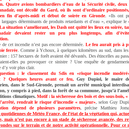
on. Quatre avions bombardiers d’eau de la Sécurité civile, deux
nadair, ont décollé du Gard, où ils sont d’ordinaire positionnés,
 en fin d’après-midi et début de soirée en Gironde
. «Ils ont p
s largages déterminants de produits retardants et d’eau », explique le 
La situation s’améliorant, les Dash ont quitté les lieux en soirée, t
adair devaient rester un peu plus longtemps, afin d’évite
tion.
e de cet incendie n’est pas encore déterminée.
Le feu aurait pris à p
ie ferrée
. Comme à Ychoux, à quelques kilomètres au sud, dans les
rnier : 157 hectares de forêt avaient été dévastés. Des étincelles au pas
raient-elles pu provoquer ce sinistre ? Une enquête de gendarmerie
 d’y voir plus clair.
uestion : le classement du Sdis en «risque incendie modéré» 
t ?
Quelques heures avant ce feu,
Guy Dupiol, le maire de
ien, dans le Sud-Gironde, prenait un arrêté municipal interdisa
ion, y compris à pied, dans la forêt de sa commune, jusqu’à l’amél
itions climatiques.
Motif : la sécheresse des bois et des sous-bois, 
l’arrêté, rendrait le risque d’incendie « majeur»
, selon Guy Dupi
ication dépend de plusieurs paramètres
, précise Matthieu Jom
quotidiennes de Météo France, de l’état de la végétation qui, actu
he, mais n’est pas encore à un stade de sécheresse avancée, des r
ondes sur le terrain et de notre activité opérationnelle. Pour ce 