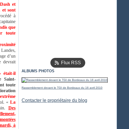
 Dash et
 et sont
rocédé à
capitaine
andis que
r toute
roximité
 Landes,
sage d’un
 devrait
Flux RSS
ALBUMS PHOTOS
était-il
 Saint-
nt toute
Rassemblement devant le TGI de Bordeaux du 16 avril 2010
ioration
« extrême
Contacter le propriétaire du blog
ol. «
La
ain.
Des
ellement,
emontées
mardi, à