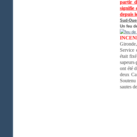
partir 
signifie
depuis l
Sud-Oues
Un feu de
INCEN
Gironde,
Service 
était fix
sapeurs-
ont été 
deux Can
Soutenu 
sautes de