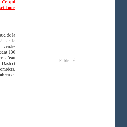
. Ce qui
veillance
sud de la
é par le
’incendie
isant 130
ers d’eau
Publicité
e Dash et
pompiers.
ombreuses