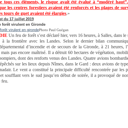
de tous ces éléments, le risque avait été évalué à “modéré haut”
 que les centres forestiers avaient été renforcés et les plages de sur
es tours de guet avaient été élargies
.»
t du 17 juillet 2019
 forêt virulent en Gironde
Photo Paul Guégan
DIE
Un feu de forêt s’est déclaré hier, vers 16 heures, à Salles, dans le 
 à la frontière avec les Landes. Selon le dernier bilan communiqu
départemental d’incendie et de secours de la Gironde, à 21 heures, l
é mais pas encore maîtrisé. Il a détruit 60 hectares de végétation, mobil
pompiers, dont des renforts venus des Landes. Quatre avions bombardi
dépêchés sur les lieux depuis Nîmes, dans le Gard : deux avions de typ
adair. Le vent a constitué la principale difficulté rencontrée par les 
et soufflant vers le sud jusqu’en début de soirée, il a provoqué de n
 feu.