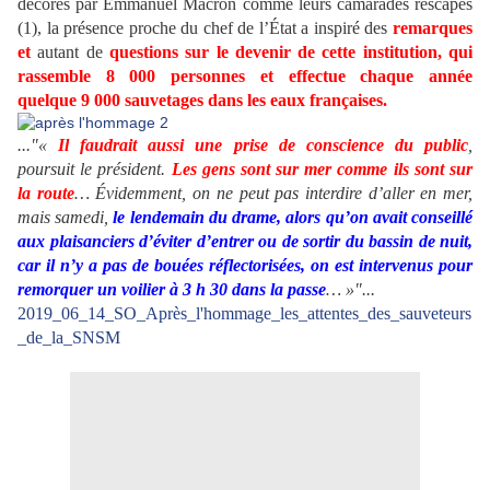
décorés par Emmanuel Macron comme leurs camarades rescapés
(1), la présence proche du chef de l’État a inspiré des
remarques
et
autant de
questions
sur le devenir de cette institution, qui
rassemble
8 000 personnes
et effectue chaque année
quelque
9 000 sauvetages
dans les eaux françaises.
..."«
Il faudrait aussi une prise de conscience du public
,
poursuit le président.
Les gens sont sur mer comme ils sont sur
la route
… Évidemment, on ne peut pas interdire d’aller en mer,
mais samedi,
le lendemain du drame, alors qu’on avait conseillé
aux plaisanciers d’éviter d’entrer ou de sortir du bassin de nuit,
car il n’y a pas de bouées réflectorisées, on est intervenus pour
remorquer un voilier à 3 h 30 dans la passe
… »"...
2019_06_14_SO_Après_l'hommage_les_attentes_des_sauveteurs
_de_la_SNSM