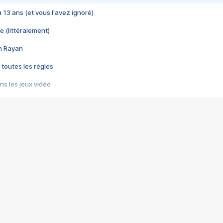
 a 13 ans (et vous l'avez ignoré)
e (littéralement)
im Rayan
 toutes les règles
s les jeux vidéo
us choquant de Rockstar ? - Le scandale BULLY
e plus moche de Steam
du RÊVE tourne au CAUCHEMAR
pendant 8 heures
it… à tort
umiliés par un jeu vidéo
ire - Final Fantasy 8