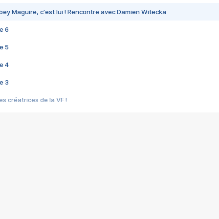
bey Maguire, c'est lui ! Rencontre avec Damien Witecka
e 6
e 5
e 4
e 3
s créatrices de la VF !
e 2
e 1
e Mektoub My Love arrive enfin ! Rencontre avec Shaïn Boumedine et Sal
i : après Toni en famille
elle réalise le bouleversant Dites lui que je l'aime
ais ! Rencontre autour de Vie privée de Rebecca Zlotowski