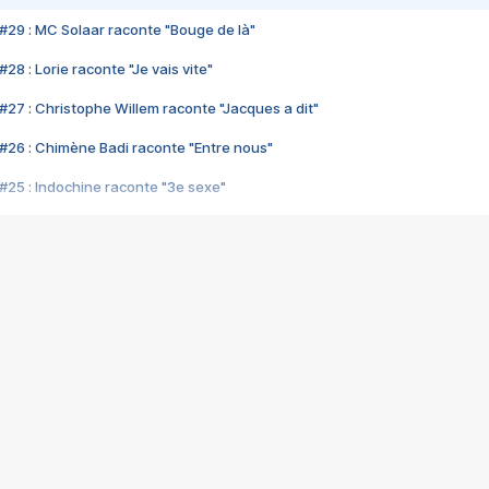
#29 : MC Solaar raconte "Bouge de là"
28 : Lorie raconte "Je vais vite"
#27 : Christophe Willem raconte "Jacques a dit"
#26 : Chimène Badi raconte "Entre nous"
#25 : Indochine raconte "3e sexe"
#24 : Zaho raconte "C'est chelou"
#23 : Patrick Bruel raconte "Au café des délices"
#22 : Kyo raconte "Le chemin"
#21 : Nolwenn Leroy raconte "Cassé"
#20 : Patrick Hernandez raconte "Born to be alive"
#19 : Lorie raconte "Près de moi"
#18 : Michael Jones raconte "A nos actes manqués" (avec Jean-Jacque