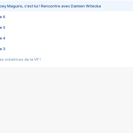
bey Maguire, c'est lui ! Rencontre avec Damien Witecka
e 6
e 5
e 4
e 3
s créatrices de la VF !
e 2
e 1
e Mektoub My Love arrive enfin ! Rencontre avec Shaïn Boumedine et Sal
i : après Toni en famille
elle réalise le bouleversant Dites lui que je l'aime
ais ! Rencontre autour de Vie privée de Rebecca Zlotowski