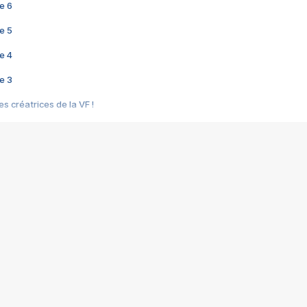
e 6
e 5
e 4
e 3
s créatrices de la VF !
e 2
e 1
e Mektoub My Love arrive enfin ! Rencontre avec Shaïn Boumedine et Sal
i : après Toni en famille
elle réalise le bouleversant Dites lui que je l'aime
ais ! Rencontre autour de Vie privée de Rebecca Zlotowski
 de Marguerite, Grave... Rencontre avec Ella Rumpf
 Les Rêveurs, un film intime sur la santé mentale