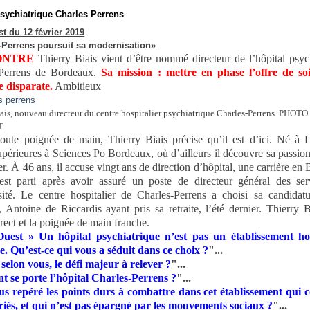
psychiatrique Charles Perrens
t du 12 février 2019
-Perrens poursuit sa modernisation»
ONTRE
Thierry Biais vient d’être nommé directeur de l’hôpital psyc
-Perrens de Bordeaux.
Sa mission : mettre en phase l’offre de so
re disparate.
Ambitieux
ais, nouveau directeur du centre hospitalier psychiatrique Charles-Perrens. PHOTO
T
oute poignée de main, Thierry Biais précise qu’il est d’ici. Né à 
upérieures à Sciences Po Bordeaux, où d’ailleurs il découvre sa passion,
er. À 46 ans, il accuse vingt ans de direction d’hôpital, une carrière en 
est parti après avoir assuré un poste de directeur général des ser
sité. Le centre hospitalier de Charles-Perrens a choisi sa candidatu
r, Antoine de Riccardis ayant pris sa retraite, l’été dernier. Thierry B
rect et la poignée de main franche.
uest » Un hôpital psychiatrique n’est pas un établissement hos
e. Qu’est-ce qui vous a séduit dans ce choix ?
"...
 selon vous, le défi majeur à relever ?
"...
 se porte l’hôpital Charles-Perrens ?
"...
us repéré les points durs à combattre dans cet établissement qui 
riés, et qui n’est pas épargné par les mouvements sociaux ?
"...