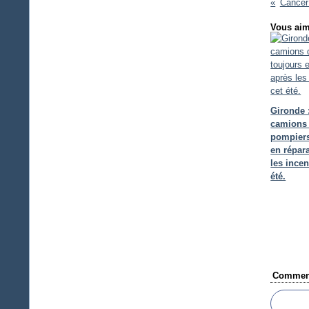
Cancer
Vous aim
Gironde 
camions
pompiers
en répar
les incen
été.
Comment