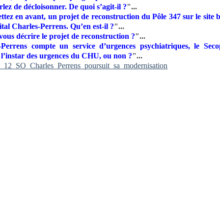
lez de décloisonner. De quoi s’agit-il ?
"...
tez en avant, un projet de reconstruction du Pôle 347 sur le site 
ital Charles-Perrens. Qu’en est-il ?
"...
ous décrire le projet de reconstruction ?
"...
-Perrens compte un service d’urgences psychiatriques, le Secop
 l’instar des urgences du CHU, ou non ?
"...
_12_SO_Charles_Perrens_poursuit_sa_modernisation