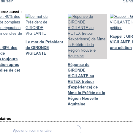
 du sein
Saint
erez aussi :
Rappel : G
Le mot du Président
VIGILANTE 
: 40% des
de GIRONDE
une pétition
 de
VIGILANTE
 toujours
ation après
Réponse de
dies de cet
GIRONDE
VIGILANTE au
RETEX (retour
d'expérience) de
Mme la Préfète de la
Région Nouvelle
Aquitaine
aires
Ajouter un commentaire