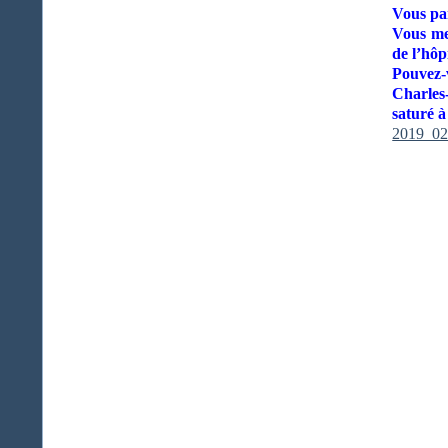
Vous par
Vous met
de l’hôp
Pouvez-v
Charles
saturé à
2019_02