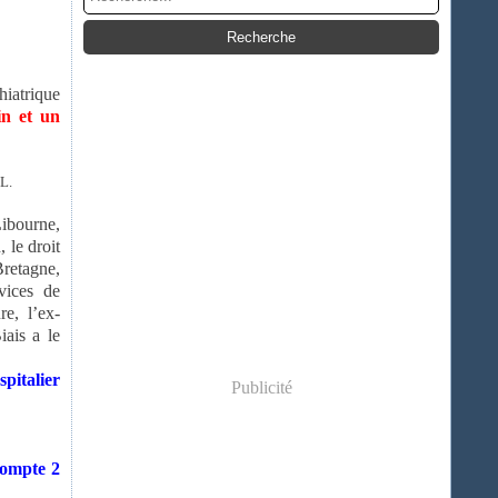
hiatrique
in et un
 L.
Libourne,
 le droit
Bretagne,
vices de
re, l’ex-
iais a le
pitalier
Publicité
compte 2