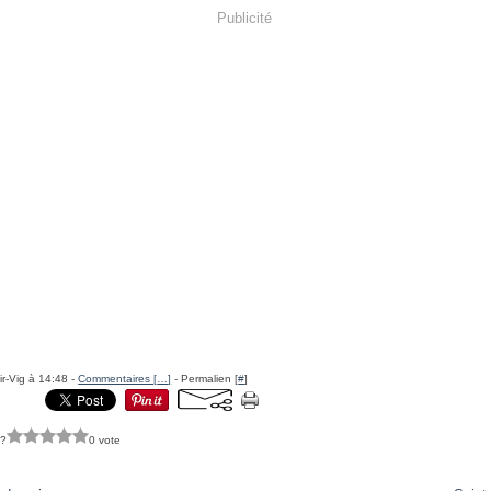
Publicité
ir-Vig à 14:48 -
Commentaires [
…
]
- Permalien [
#
]
 ?
0 vote