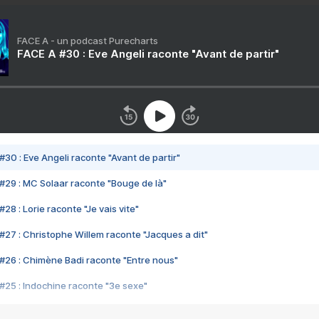
FACE A - un podcast Purecharts
FACE A #30 : Eve Angeli raconte "Avant de partir"
#30 : Eve Angeli raconte "Avant de partir"
#29 : MC Solaar raconte "Bouge de là"
28 : Lorie raconte "Je vais vite"
#27 : Christophe Willem raconte "Jacques a dit"
#26 : Chimène Badi raconte "Entre nous"
#25 : Indochine raconte "3e sexe"
#24 : Zaho raconte "C'est chelou"