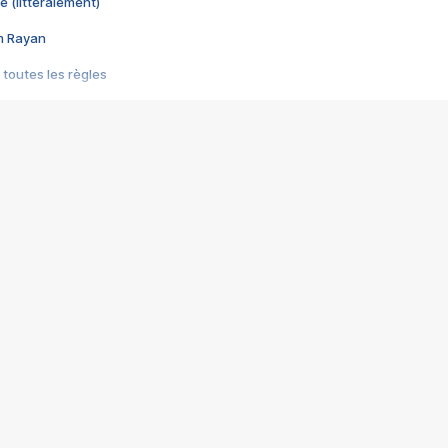
e (littéralement)
im Rayan
 toutes les règles
s les jeux vidéo
us choquant de Rockstar ? - Le scandale BULLY
e plus moche de Steam
du RÊVE tourne au CAUCHEMAR
pendant 8 heures
it… à tort
umiliés par un jeu vidéo
ire - Final Fantasy 8
ti un empire - Age of Empires
story DOFUS