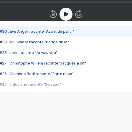
#30 : Eve Angeli raconte "Avant de partir"
#29 : MC Solaar raconte "Bouge de là"
28 : Lorie raconte "Je vais vite"
#27 : Christophe Willem raconte "Jacques a dit"
#26 : Chimène Badi raconte "Entre nous"
#25 : Indochine raconte "3e sexe"
#24 : Zaho raconte "C'est chelou"
#23 : Patrick Bruel raconte "Au café des délices"
#22 : Kyo raconte "Le chemin"
#21 : Nolwenn Leroy raconte "Cassé"