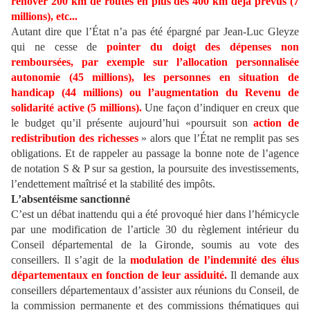
rénover 200 km de routes en plus des 400 km déjà prévus (7
millions), etc...
Autant dire que l’État n’a pas été épargné par Jean-Luc Gleyze
qui ne cesse de
pointer du doigt des dépenses non
remboursées, par exemple sur l’allocation personnalisée
autonomie (45 millions), les personnes en situation de
handicap (44 millions) ou l’augmentation du Revenu de
solidarité active (5 millions).
Une façon d’indiquer en creux que
le budget qu’il présente aujourd’hui «poursuit son
action de
redistribution des richesses
» alors que l’État ne remplit pas ses
obligations. Et de rappeler au passage la bonne note de l’agence
de notation S & P sur sa gestion, la poursuite des investissements,
l’endettement maîtrisé et la stabilité des impôts.
L’absentéisme sanctionné
C’est un débat inattendu qui a été provoqué hier dans l’hémicycle
par une modification de l’article 30 du règlement intérieur du
Conseil départemental de la Gironde, soumis au vote des
conseillers. Il s’agit de la
modulation de l’indemnité des élus
départementaux en fonction de leur assiduité.
Il demande aux
conseillers départementaux d’assister aux réunions du Conseil, de
la commission permanente et des commissions thématiques qui