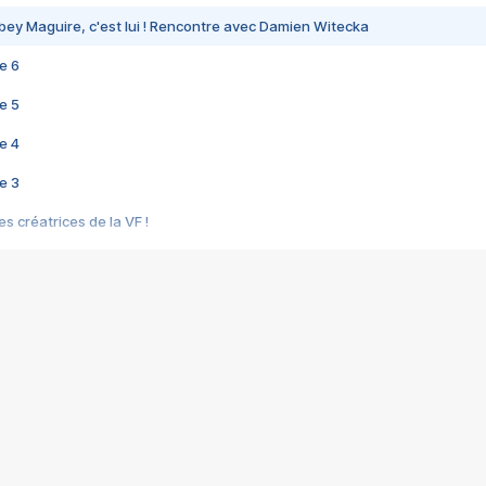
bey Maguire, c'est lui ! Rencontre avec Damien Witecka
e 6
e 5
e 4
e 3
s créatrices de la VF !
e 2
e 1
e Mektoub My Love arrive enfin ! Rencontre avec Shaïn Boumedine et Sal
i : après Toni en famille
elle réalise le bouleversant Dites lui que je l'aime
ais ! Rencontre autour de Vie privée de Rebecca Zlotowski